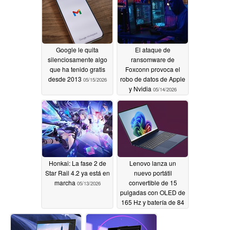
Google le quita
El ataque de
silenciosamente algo
ransomware de
que ha tenido gratis
Foxconn provoca el
desde 2013
robo de datos de Apple
05/15/2026
y Nvidia
05/14/2026
Honkai: La fase 2 de
Lenovo lanza un
Star Rail 4.2 ya está en
nuevo portátil
marcha
convertible de 15
05/13/2026
pulgadas con OLED de
165 Hz y batería de 84
Wh
05/13/2026