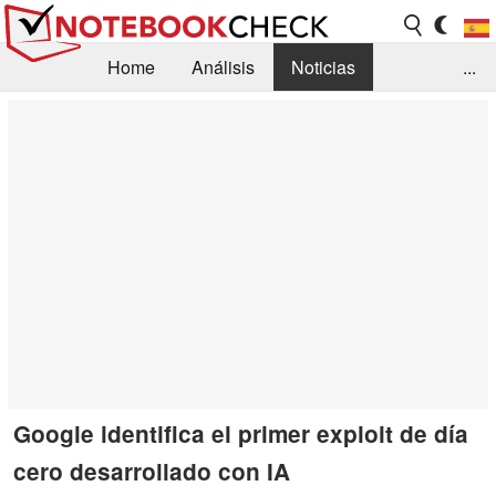
Home
Análisis
Noticias
...
FAQ/Técnica
Biblioteca
Orientación para la Compra
Busca
Contacto
Google identifica el primer exploit de día
cero desarrollado con IA