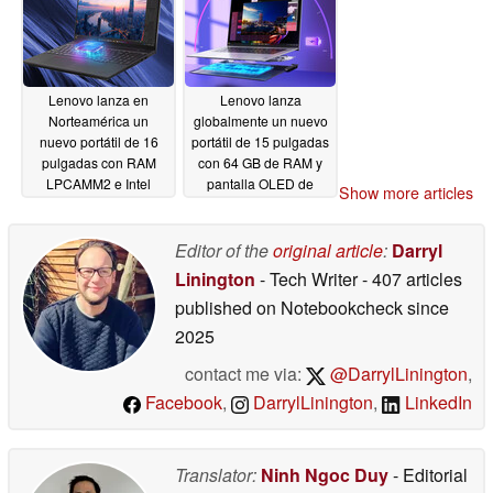
Lenovo lanza en
Lenovo lanza
Norteamérica un
globalmente un nuevo
nuevo portátil de 16
portátil de 15 pulgadas
pulgadas con RAM
con 64 GB de RAM y
LPCAMM2 e Intel
pantalla OLED de
Show more articles
Panther Lake
1.100 nit
05/13/2026
05/13/2026
Editor of the
original article
:
Darryl
Linington
- Tech Writer
- 407 articles
published on Notebookcheck
since
2025
contact me via:
@DarrylLinington
,
Facebook
,
DarrylLinington
,
LinkedIn
Translator:
Ninh Ngoc Duy
- Editorial