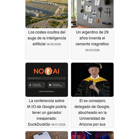
Los costes ocultos del
Un argentino de 29
auge de la inteligencia
años inventa el
artificial
cemento magnético
06/30/2026
06/24/2026
La conferencia sobre
El ex consejero
IA I/O de Google podría
delegado de Google,
tener un ganador
abucheado en la
inesperado:
Universidad de
DuckDuckGo
Arizona por sus
06/01/2026
comentarios sobre la
IA
05/19/2026