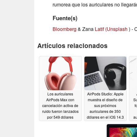
rumorea que los auriculares no llegar
Fuente(s)
Bloomberg
& Zana
Latif (Unsplash
) - 
Artículos relacionados
Los auriculares
AirPods Studio: Apple
AirPods Max con
muestra el diseño de
Su
cancelación activa de
sus próximos
f
ruido fueron lanzados
auriculares de 350
por 549 dólares
dólares en el iOS 14.3
au
12/09/2020
11/13/2020