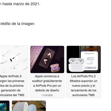
án hasta marzo de 2021.
Crédito de la imagen
Apple AirPods 3:
Apple comienza a
Los AirPods Pro 2
rgen las primeras
sustituir gratuitamente
filtrados suponen un
otos de la próxima
a AirPods Pro por un
nuevo precio y el
generación de
defecto de diseño
lanzamiento de los
riculares del TWS
auriculares TWS
11/03/2020
premium de Apple
11/06/2020
10/23/2020