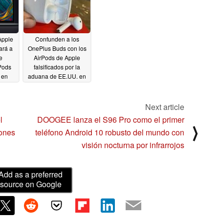
Apple
Confunden a los
ará a
OnePlus Buds con los
e
AirPods de Apple
Pods
falsificados por la
 en
aduana de EE.UU. en
21
una redada
09/14/2020
Next article
l
DOOGEE lanza el S96 Pro como el primer
⟩
lones
teléfono Android 10 robusto del mundo con
visión nocturna por infrarrojos
Add as a preferred
source on Google