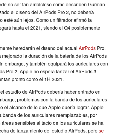
puede no ser tan ambicioso como describen Gurman
zado el diseño del AirPods Pro 2, no debería
 esté aún lejos. Como un filtrador afirmó la
egará hasta el 2021, siendo el Q4 posiblemente
amente heredarán el diseño del actual
AirPods
Pro,
mejorado la duración de la batería de los AirPods
in embargo, y también equipará los auriculares con
ods Pro 2, Apple no espera lanzar el AirPods 3
r tan pronto como el 1H 2021.
el estudio de AirPods debería haber entrado en
bargo, problemas con la banda de los auriculares
do el alcance de lo que Apple quería lograr. Apple
a banda de los auriculares reemplazables, por
áreas sensibles al tacto de los auriculares se ha
echa de lanzamiento del estudio AirPods, pero
se