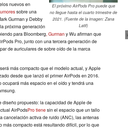
delos nuevos en
El próximo AirPods Pro puede que
rumores
sobre una
no llegue hasta el cuarto trimestre de
Mark Gurman y Debby
2021. (Fuente de la imagen: Zana
Latif)
 la próxima generación
ibiendo para Bloomberg
, Gurman
y Wu afirman que
irPods Pro, junto con una tercera generación de
 par de auriculares de sobre oído de la marca
será más compacto que el modelo actual, y Apple
ilizado desde que lanzó el primer AirPods en 2016.
 ocupará más espacio en el oído y tendrá una
amsung.
e diseño propuesto: la capacidad de Apple de
actual AirPods
Pro tiene
sin el espacio que un tallo
la cancelación activa de ruido (ANC), las antenas
o más compacto está resultando difícil, por lo que