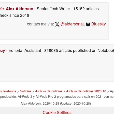
cle
:
Alex Alderson
- Senior Tech Writer
- 15152 articles
check
since 2018
contact me via:
@aldersonaj
,
Bluesky
Duy
- Editorial Assistant
- 818035 articles published on Notebo
es teléfonos
>
Noticias
>
Archivo de noticias
>
Archivo de noticias 2020 10
> App
producción; AirPods 3 y AirPods Pro 2 programados para salir en 2021 con nu
Alex Alderson, 2020-10-28 (Update: 2020-10-28)
Cookie Settings