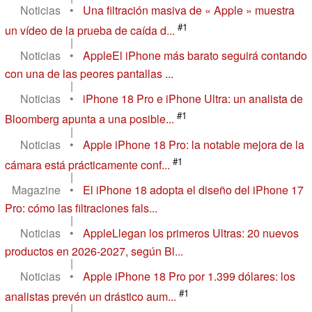
Noticias
•
Una filtración masiva de « Apple » muestra
#1
un vídeo de la prueba de caída d...
|
Noticias
•
AppleEl iPhone más barato seguirá contando
con una de las peores pantallas ...
|
Noticias
•
iPhone 18 Pro e iPhone Ultra: un analista de
#1
Bloomberg apunta a una posible...
|
Noticias
•
Apple iPhone 18 Pro: la notable mejora de la
#1
cámara está prácticamente conf...
|
Magazine
•
El iPhone 18 adopta el diseño del iPhone 17
Pro: cómo las filtraciones fals...
|
Noticias
•
AppleLlegan los primeros Ultras: 20 nuevos
productos en 2026-2027, según Bl...
|
Noticias
•
Apple iPhone 18 Pro por 1.399 dólares: los
#1
analistas prevén un drástico aum...
|