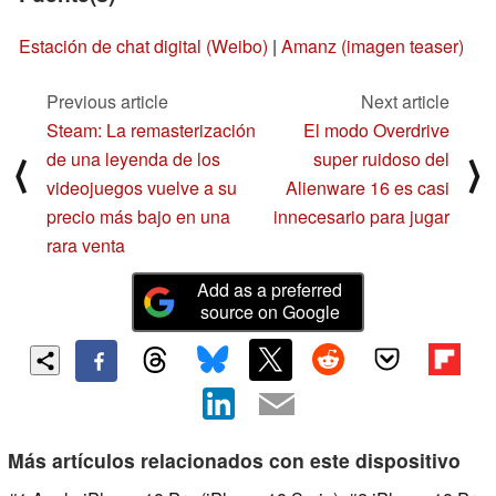
Estación de chat digital (Weibo)
|
Amanz (imagen teaser)
Previous article
Next article
Steam: La remasterización
El modo Overdrive
de una leyenda de los
super ruidoso del
⟨
⟩
videojuegos vuelve a su
Alienware 16 es casi
precio más bajo en una
innecesario para jugar
rara venta
Add as a preferred
source on Google
Más artículos relacionados con este dispositivo