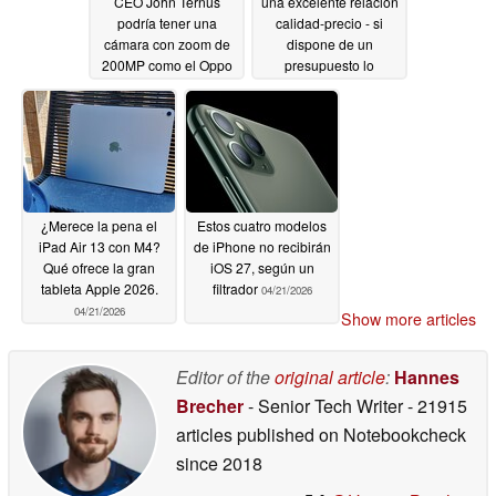
CEO John Ternus
una excelente relación
podría tener una
calidad-precio - si
cámara con zoom de
dispone de un
200MP como el Oppo
presupuesto lo
Find X9 Ultra, según
suficientemente
una filtración
grande
04/22/2026
04/22/2026
¿Merece la pena el
Estos cuatro modelos
iPad Air 13 con M4?
de iPhone no recibirán
Qué ofrece la gran
iOS 27, según un
tableta Apple 2026.
filtrador
04/21/2026
04/21/2026
Show more articles
Editor of the
original article
:
Hannes
Brecher
- Senior Tech Writer
- 21915
articles published on Notebookcheck
since 2018