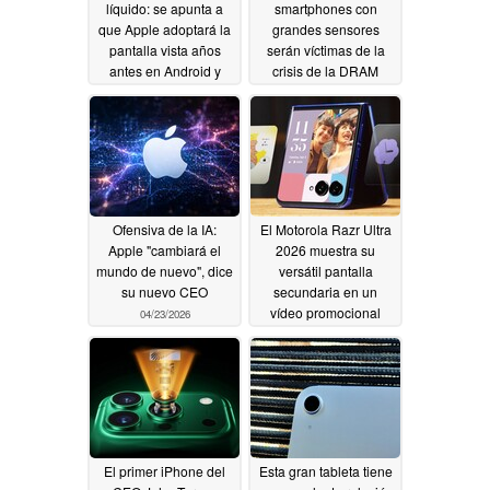
líquido: se apunta a
smartphones con
que Apple adoptará la
grandes sensores
pantalla vista años
serán víctimas de la
antes en Android y
crisis de la DRAM
Lumia
04/28/2026
04/27/2026
Ofensiva de la IA:
El Motorola Razr Ultra
Apple "cambiará el
2026 muestra su
mundo de nuevo", dice
versátil pantalla
su nuevo CEO
secundaria en un
vídeo promocional
04/23/2026
04/23/2026
El primer iPhone del
Esta gran tableta tiene