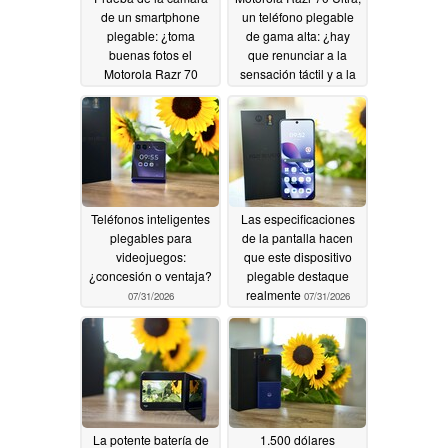
de un smartphone
un teléfono plegable
plegable: ¿toma
de gama alta: ¿hay
buenas fotos el
que renunciar a la
Motorola Razr 70
sensación táctil y a la
Ultra?
calidad de los
07/31/2026
materiales?
07/31/2026
Teléfonos inteligentes
Las especificaciones
plegables para
de la pantalla hacen
videojuegos:
que este dispositivo
¿concesión o ventaja?
plegable destaque
realmente
07/31/2026
07/31/2026
La potente batería de
1.500 dólares