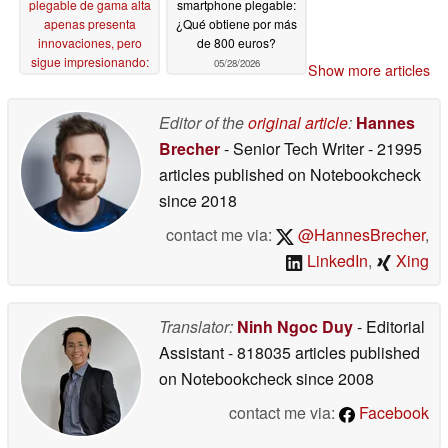
plegable de gama alta
smartphone plegable:
apenas presenta
¿Qué obtiene por más
innovaciones, pero
de 800 euros?
sigue impresionando:
05/28/2026
Show more articles
reseña del Motorola
Razr Ultra 2026 (Razr
70 Ultra)
Editor of the
original article
:
Hannes
07/29/2026
Brecher
- Senior Tech Writer
- 21995
articles published on Notebookcheck
since 2018
contact me via:
@HannesBrecher
,
LinkedIn
,
Xing
Translator:
Ninh Ngoc Duy
- Editorial
Assistant
- 818035 articles published
on Notebookcheck
since 2008
contact me via:
Facebook