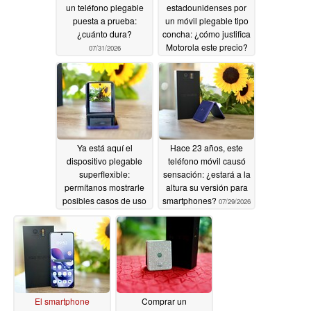
un teléfono plegable
estadounidenses por
puesta a prueba:
un móvil plegable tipo
¿cuánto dura?
concha: ¿cómo justifica
Motorola este precio?
07/31/2026
07/31/2026
Ya está aquí el
Hace 23 años, este
dispositivo plegable
teléfono móvil causó
superflexible:
sensación: ¿estará a la
permítanos mostrarle
altura su versión para
posibles casos de uso
smartphones?
07/29/2026
07/30/2026
El smartphone
Comprar un