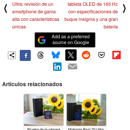
Ultra: revisión de un
tableta OLED de 165 Hz
⟨
⟩
smartphone de gama
con especificaciones de
alta con características
buque insignia y una gran
únicas
batería
Add as a preferred
source on Google
Artículos relacionados
Prueba de la cámara
Motorola Razr 70 Ultra,