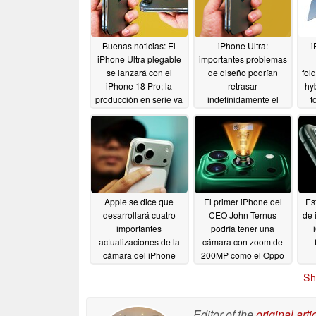
Buenas noticias: El
iPhone Ultra:
i
iPhone Ultra plegable
importantes problemas
se lanzará con el
de diseño podrían
fol
iPhone 18 Pro; la
retrasar
hyb
producción en serie va
indefinidamente el
t
por buen camino,
plegable de Apple,
según la última
según información
filtración
filtrada
05/20/2026
05/17/2026
Apple se dice que
El primer iPhone del
Es
desarrollará cuatro
CEO John Ternus
de 
importantes
podría tener una
actualizaciones de la
cámara con zoom de
cámara del iPhone
200MP como el Oppo
Find X9 Ultra, según
04/23/2026
Sh
una filtración
04/22/2026
Editor of the
original arti