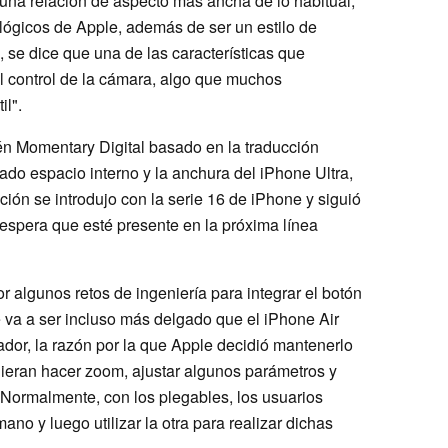
n una relación de aspecto más ancha de lo habitual,
lógicos de Apple, además de ser un estilo de
se dice que una de las características que
l control de la cámara, algo que muchos
il".
bién Momentary Digital basado en la traducción
ado espacio interno y la anchura del iPhone Ultra,
nción se introdujo con la serie 16 de iPhone y siguió
espera que esté presente en la próxima línea
 algunos retos de ingeniería para integrar el botón
e va a ser incluso más delgado que el iPhone Air
ador, la razón por la que Apple decidió mantenerlo
dieran hacer zoom, ajustar algunos parámetros y
 Normalmente, con los plegables, los usuarios
ano y luego utilizar la otra para realizar dichas