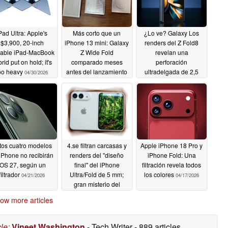
Pad Ultra: Apple's
Más corto que un
¿Lo ve? Galaxy Los
$3,900, 20-inch
iPhone 13 mini: Galaxy
renders del Z Fold8
dable iPad-MacBook
Z Wide Fold
revelan una
rid put on hold; it's
comparado meses
perforación
oo heavy
antes del lanzamiento
ultradelgada de 2,5
04/30/2026
oficial de Samsung
mm; sin cámara bajo la
pantalla
04/27/2026
04/25/2026
tos cuatro modelos
4.se filtran carcasas y
Apple iPhone 18 Pro y
iPhone no recibirán
renders del "diseño
iPhone Fold: Una
iOS 27, según un
final" del iPhone
filtración revela todos
filtrador
Ultra/Fold de 5 mm;
los colores
04/21/2026
04/17/2026
gran misterio del
MagSafe
04/20/2026
ow more articles
cle
:
Vineet Washington
- Tech Writer
- 889 articles