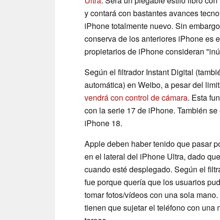
Ultra
. Será un plegable estilo libro co
y contará con bastantes avances tecno
iPhone totalmente nuevo. Sin embargo, 
conserva de los anteriores iPhone es e
propietarios de iPhone consideran "inút
Según el filtrador Instant Digital (tam
automática) en Weibo, a pesar del limit
vendrá con control de cámara
. Esta fu
con la serie 17 de iPhone. También se 
iPhone 18.
Apple deben haber tenido que pasar por
en el lateral del iPhone Ultra, dado qu
cuando esté desplegado. Según el filtr
fue porque quería que los usuarios pu
tomar fotos/vídeos con una sola mano.
tienen que sujetar el teléfono con una m