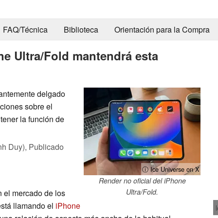
FAQ/Técnica
Biblioteca
Orientación para la Compra
ne Ultra/Fold mantendrá esta
nantemente delgado
ciones sobre el
tener la función de
nh Duy),
Publicado
ⓘ Ice Universe on X
Render no oficial del iPhone
Ultra/Fold.
n el mercado de los
está llamando el
iPhone