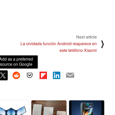
Next article
⟩
La olvidada función Android reaparece en
este teléfono Xiaomi
Add as a preferred
source on Google