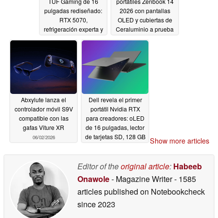
TUF Gaming de 16
portátiles Zenbook 14
pulgadas rediseñado:
2026 con pantallas
RTX 5070,
OLED y cubiertas de
refrigeración experta y
Ceraluminio a prueba
durabilidad
de manchas
06/02/2026
06/02/2026
Abxylute lanza el
Dell revela el primer
controlador móvil S9V
portátil Nvidia RTX
compatible con las
para creadores: oLED
gafas Viture XR
de 16 pulgadas, lector
de tarjetas SD, 128 GB
06/02/2026
Show more articles
de RAM
06/02/2026
Editor of the
original article
:
Habeeb
Onawole
- Magazine Writer
- 1585
articles published on Notebookcheck
since 2023