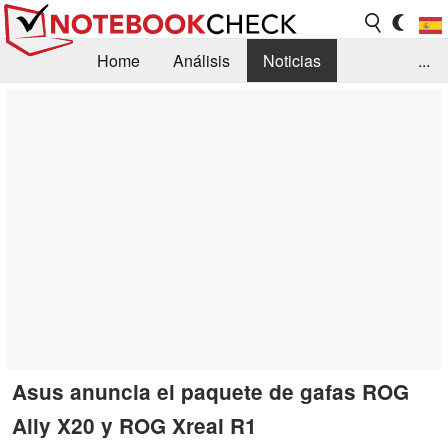
Home
Análisis
Noticias
...
FAQ/Técnica
Biblioteca
Orientación para la Compra
Busca
Contacto
Asus anuncia el paquete de gafas ROG
Ally X20 y ROG Xreal R1