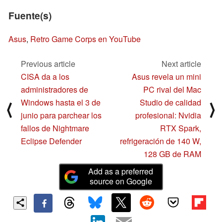
Fuente(s)
Asus
,
Retro Game Corps en YouTube
Previous article
Next article
CISA da a los
Asus revela un mini
administradores de
PC rival del Mac
Windows hasta el 3 de
Studio de calidad
⟨
⟩
junio para parchear los
profesional: Nvidia
fallos de Nightmare
RTX Spark,
Eclipse Defender
refrigeración de 140 W,
128 GB de RAM
Add as a preferred
source on Google