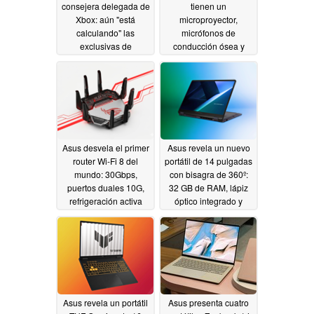
consejera delegada de
tienen un
Xbox: aún "está
microproyector,
calculando" las
micrófonos de
exclusivas de
conducción ósea y
plataforma
pesan sólo 40g
06/08/2026
06/04/2026
Asus desvela el primer
Asus revela un nuevo
router Wi-Fi 8 del
portátil de 14 pulgadas
mundo: 30Gbps,
con bisagra de 360º:
puertos duales 10G,
32 GB de RAM, lápiz
refrigeración activa
óptico integrado y
doble cámara
06/02/2026
06/02/2026
Asus revela un portátil
Asus presenta cuatro