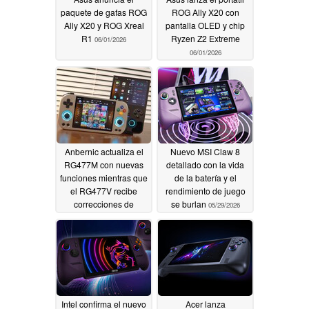
paquete de gafas ROG
ROG Ally X20 con
Ally X20 y ROG Xreal
pantalla OLED y chip
R1
Ryzen Z2 Extreme
06/01/2026
06/01/2026
Anbernic actualiza el
Nuevo MSI Claw 8
RG477M con nuevas
detallado con la vida
funciones mientras que
de la batería y el
el RG477V recibe
rendimiento de juego
correcciones de
se burlan
05/29/2026
errores
05/30/2026
Intel confirma el nuevo
Acer lanza