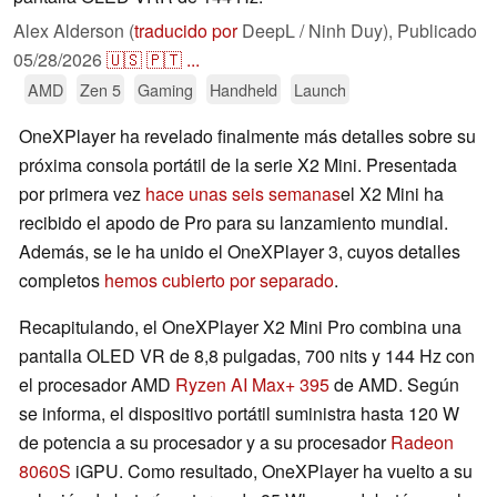
Alex Alderson (
traducido por
DeepL / Ninh Duy),
Publicado
05/28/2026
🇺🇸
🇵🇹
...
AMD
Zen 5
Gaming
Handheld
Launch
OneXPlayer ha revelado finalmente más detalles sobre su
próxima consola portátil de la serie X2 Mini. Presentada
por primera vez
hace unas seis semanas
el X2 Mini ha
recibido el apodo de Pro para su lanzamiento mundial.
Además, se le ha unido el OneXPlayer 3, cuyos detalles
completos
hemos cubierto por separado
.
Recapitulando, el OneXPlayer X2 Mini Pro combina una
pantalla OLED VR de 8,8 pulgadas, 700 nits y 144 Hz con
el procesador AMD
Ryzen AI Max+ 395
de AMD. Según
se informa, el dispositivo portátil suministra hasta 120 W
de potencia a su procesador y a su procesador
Radeon
8060S
iGPU. Como resultado, OneXPlayer ha vuelto a su