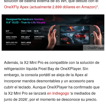
solución de batería externa de 85 Wh, que debutó con el
OneXFly Apex
(actualmente 2.899 dólares en Amazon)
.
ⓘ OneXPlayer
Además, la X2 Mini Pro es compatible con la solución de
refrigeración líquida Frost Bay de OneXPlayer. Sin
embargo, la consola portátil se aleja de la Apex al
incorporar mandos desmontables y un accesorio para
cubrir el teclado. Aunque OneXPlayer ha confirmado que
la X2 Mini Pro se lanzará
en Indiegogo
'a mediados de
junio de 2026', por el momento se desconoce su precio.