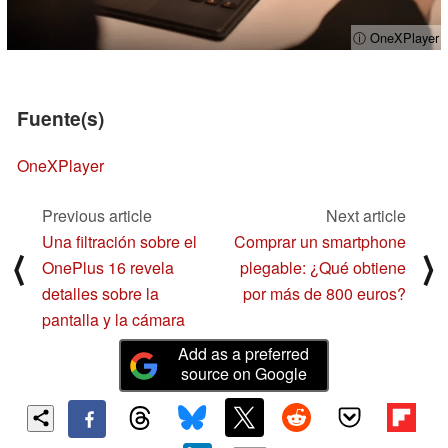
ⓘ OneXPlayer
Fuente(s)
OneXPlayer
Previous article
Next article
Una filtración sobre el
Comprar un smartphone
⟨
⟩
OnePlus 16 revela
plegable: ¿Qué obtiene
detalles sobre la
por más de 800 euros?
pantalla y la cámara
Add as a preferred
source on Google