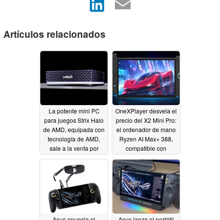
Artículos relacionados
La potente mini PC
OneXPlayer desvela el
para juegos Strix Halo
precio del X2 Mini Pro:
de AMD, equipada con
el ordenador de mano
tecnología de AMD,
Ryzen AI Max+ 388,
sale a la venta por
compatible con
3.999 dólares antes de
OpenClaw, saldrá al
su lanzamiento
mercado con hasta 64
GB de RAM,
07/07/2026
refrigeración líquida
opcional y un
rendimiento de IA de
118 TOPS
06/14/2026
Asus anuncia el
Asus lanza el portátil