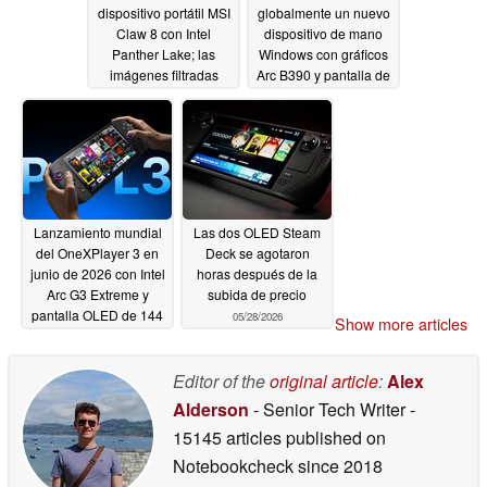
dispositivo portátil MSI
globalmente un nuevo
Claw 8 con Intel
dispositivo de mano
Panther Lake; las
Windows con gráficos
imágenes filtradas
Arc B390 y pantalla de
revelan un rediseño
120 Hz
05/28/2026
radical
05/29/2026
Lanzamiento mundial
Las dos OLED Steam
del OneXPlayer 3 en
Deck se agotaron
junio de 2026 con Intel
horas después de la
Arc G3 Extreme y
subida de precio
pantalla OLED de 144
05/28/2026
Show more articles
Hz
05/28/2026
Editor of the
original article
:
Alex
Alderson
- Senior Tech Writer
-
15145 articles published on
Notebookcheck
since 2018