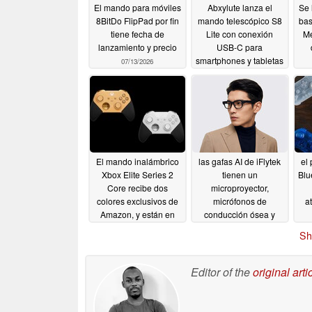
El mando para móviles
Abxylute lanza el
Se 
8BitDo FlipPad por fin
mando telescópico S8
bas
tiene fecha de
Lite con conexión
Me
lanzamiento y precio
USB-C para
smartphones y tabletas
07/13/2026
07/07/2026
El mando inalámbrico
las gafas AI de iFlytek
el
Xbox Elite Series 2
tienen un
Blu
Core recibe dos
microproyector,
colores exclusivos de
micrófonos de
a
Amazon, y están en
conducción ósea y
oferta
pesan sólo 40g
06/04/2026
Sh
06/04/2026
Editor of the
original arti