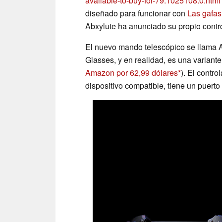
available-to-buy-for-79.1025108.0.html
diseñado para funcionar con
Las gafas
Abxylute ha anunciado su propio contro
El nuevo mando telescópico se llama A
Glasses, y en realidad, es una variant
Amazon por 62,99 dólares
). El contr
dispositivo compatible, tiene un puerto