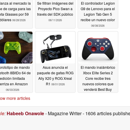
lanza al mercado la
Se filtran imágenes del
El controlador Legion
e de carga para las
Proyecto Pico Swan a
G9 de Lenovo para el
ta Glasses por 59
través del SDK público
Legion Tab Gen 5
dólares
recibe un nuevo color
06/28/2026
06/11/2026
06/08/2026
 prototipo de mando
Asus anuncia el
El mando inalámbrico
etooth 8BitDo 64 de
paquete de gafas ROG
Xbox Elite Series 2
edición limitada
Ally X20 y ROG Xreal
Core recibe tres
terriza en Amazon
R1
nuevos colores que
06/01/2026
venderá Best Buy
06/03/2026
06/01/2026
ow more articles
cle
:
Habeeb Onawole
- Magazine Writer
- 1606 articles publis