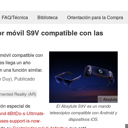
FAQ/Técnica
Biblioteca
Orientación para la Compra
or móvil S9V compatible con las
 móvil compatible con
es llega un año
una función similar.
h Duy),
Publicado
gmented Reality (AR)
ⓘ Abxylute
ión especial de
El Abxylute S9V es un mando
telescópico compatible con Android y
and-8BitDo-s-Ultimate-
dispositivos iOS.
sses-support-is-now-