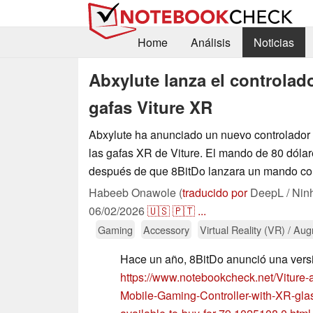
Home
Análisis
Noticias
Abxylute lanza el controlad
gafas Viture XR
Abxylute ha anunciado un nuevo controlador
las gafas XR de Viture. El mando de 80 dólar
después de que 8BitDo lanzara un mando con 
Habeeb Onawole (
traducido por
DeepL / Nin
06/02/2026
🇺🇸
🇵🇹
...
Gaming
Accessory
Virtual Reality (VR) / Au
Hace un año, 8BitDo anunció una vers
https://www.notebookcheck.net/Viture-
Mobile-Gaming-Controller-with-XR-gla