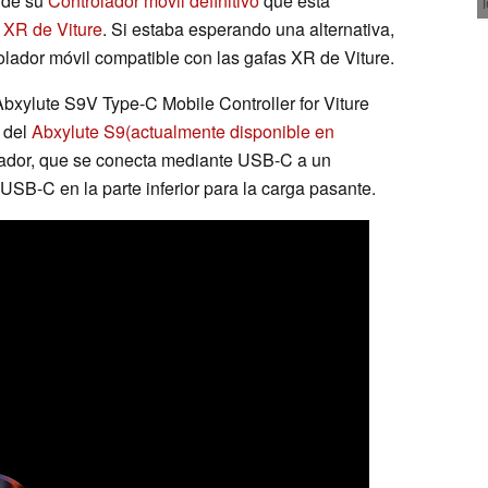
de su
Controlador móvil definitivo
que está
 XR de Viture
. Si estaba esperando una alternativa,
lador móvil compatible con las gafas XR de Viture.
bxylute S9V Type-C Mobile Controller for Viture
e del
Abxylute S9
(actualmente disponible en
olador, que se conecta mediante USB-C a un
 USB-C en la parte inferior para la carga pasante.