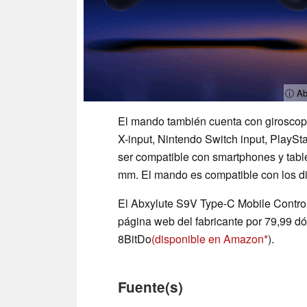
ⓘ Ab
El mando también cuenta con giroscopio
X-input, Nintendo Switch input, PlaySta
ser compatible con smartphones y tab
mm. El mando es compatible con los di
El Abxylute S9V Type-C Mobile Control
página web del fabricante por 79,99 d
8BitDo
(disponible en Amazon
).
Fuente(s)