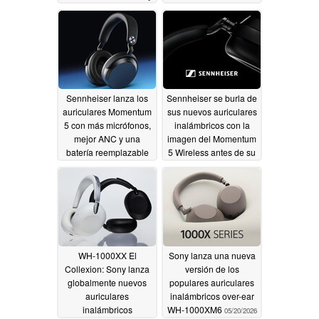
LHDC
conducción ósea
06/21/2026
06/05/2026
Sennheiser lanza los
Sennheiser se burla de
auriculares Momentum
sus nuevos auriculares
5 con más micrófonos,
inalámbricos con la
mejor ANC y una
imagen del Momentum
batería reemplazable
5 Wireless antes de su
lanzamiento
05/26/2026
05/21/2026
WH-1000XX El
Sony lanza una nueva
Collexion: Sony lanza
versión de los
globalmente nuevos
populares auriculares
auriculares
inalámbricos over-ear
inalámbricos
WH-1000XM6
05/20/2026