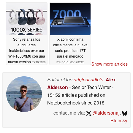
ultrapremium
05/20/2026
Sony relanza los
Xiaomi confirma
auriculares
oficialmente la nueva
inalámbricos over-ear
serie premium 17T
WH-1000XM6 con una
para el mercado
nueva versión
mundial
05/19/2026
05/19/2026
Show more articles
Editor of the
original article
:
Alex
Alderson
- Senior Tech Writer
-
15152 articles published on
Notebookcheck
since 2018
contact me via:
@aldersonaj
,
Bluesky