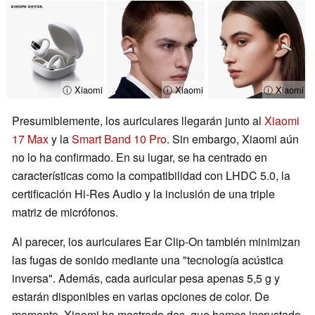
ⓘ Xiaomi
ⓘ Xiaomi
ⓘ Xiaomi
Presumiblemente, los auriculares llegarán junto al
Xiaomi
17 Max
y la
Smart Band 10 Pro
. Sin embargo, Xiaomi aún
no lo ha confirmado. En su lugar, se ha centrado en
características como la compatibilidad con LHDC 5.0, la
certificación Hi-Res Audio y la inclusión de una triple
matriz de micrófonos.
Al parecer, los auriculares Ear Clip-On también minimizan
las fugas de sonido mediante una "tecnología acústica
inversa". Además, cada auricular pesa apenas 5,5 g y
estarán disponibles en varias opciones de color. De
momento, Xiaomi ha mostrado dos, que hemos incrustado