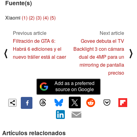
Fuente(s)
Xiaomi
(1)
(2)
(3)
(4)
(5)
Previous article
Next article
Filtración de GTA 6:
Govee debuta el TV
Habrá 6 ediciones y el
Backlight 3 con cámara
⟨
⟩
nuevo tráiler está al caer
dual de 4MP para un
mirroring de pantalla
preciso
Add as a preferred
source on Google
Artículos relacionados