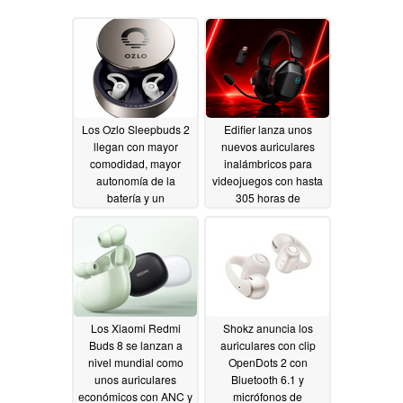
Los Ozlo Sleepbuds 2
Edifier lanza unos
llegan con mayor
nuevos auriculares
comodidad, mayor
inalámbricos para
autonomía de la
videojuegos con hasta
batería y un
305 horas de
seguimiento del sueño
autonomía
07/02/2026
mejorado
07/30/2026
Los Xiaomi Redmi
Shokz anuncia los
Buds 8 se lanzan a
auriculares con clip
nivel mundial como
OpenDots 2 con
unos auriculares
Bluetooth 6.1 y
económicos con ANC y
micrófonos de