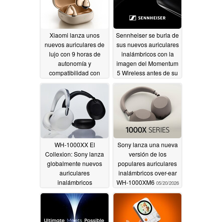
Xiaomi lanza unos
Sennheiser se burla de
nuevos auriculares de
sus nuevos auriculares
lujo con 9 horas de
inalámbricos con la
autonomía y
imagen del Momentum
compatibilidad con
5 Wireless antes de su
Apple Find Mi
lanzamiento
05/22/2026
05/21/2026
WH-1000XX El
Sony lanza una nueva
Collexion: Sony lanza
versión de los
globalmente nuevos
populares auriculares
auriculares
inalámbricos over-ear
inalámbricos
WH-1000XM6
05/20/2026
ultrapremium
05/20/2026