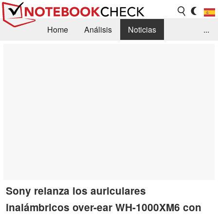
Home
Análisis
Noticias
...
FAQ/Técnica
Biblioteca
Orientación para la Compra
Busca
Contacto
Sony relanza los auriculares
inalámbricos over-ear WH-1000XM6 con