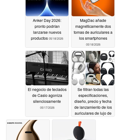
Anker Day 2026:
MagDac añade
pronto podrían
magnéticamente dos
lanzarse nuevos
tomas de auriculares a
productos
los smartphones
05/18/2026
05/18/2026
El negocio de teclados
Se filtran todas las
de Casio agoniza
especificaciones,
silenciosamente
diseño, precio y fecha
de lanzamiento de los
05/17/2026
auriculares de lujo de
Sony: ANC de 12
micrófonos, batería de
34 h, carcasa exclusiva
05/16/2026