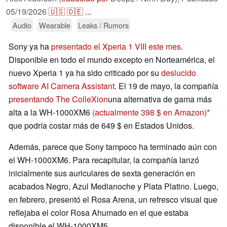
05/19/2026
🇺🇸
🇩🇪
...
Audio
Wearable
Leaks / Rumors
Sony ya ha
presentado el Xperia 1 VIII este mes
.
Disponible en todo el mundo excepto en Norteamérica, el
nuevo Xperia 1 ya ha sido criticado por su
deslucido
software AI Camera Assistant
. El 19 de mayo, la compañía
presentando The ColleXion
una alternativa de gama más
alta a la WH-1000XM6
(actualmente 398 $ en Amazon)
que podría costar más de 649 $ en Estados Unidos.
Además, parece que Sony tampoco ha terminado aún con
el WH-1000XM6. Para recapitular, la compañía lanzó
inicialmente sus auriculares de sexta generación en
acabados Negro, Azul Medianoche y Plata Platino. Luego,
en febrero, presentó el Rosa Arena, un refresco visual que
reflejaba el color Rosa Ahumado en el que estaba
disponible el WH-1000XM5.