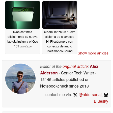
iQoo confirma
Xiaomi lanza un nuevo
oficialmente su nueva
sistema de altavoces
tableta insignia e iQoo
Hi-Fi cuádruple con
15T
conector de audio
05/08/2026
inalámbrico Sound
Show more articles
05/08/2026
Editor of the
original article
:
Alex
Alderson
- Senior Tech Writer
-
15145 articles published on
Notebookcheck
since 2018
contact me via:
@aldersonaj
,
Bluesky