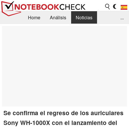
Home
Análisis
Noticias
...
FAQ/Técnica
Biblioteca
Orientación para la Compra
Busca
Contacto
Se confirma el regreso de los auriculares
Sony WH-1000X con el lanzamiento del