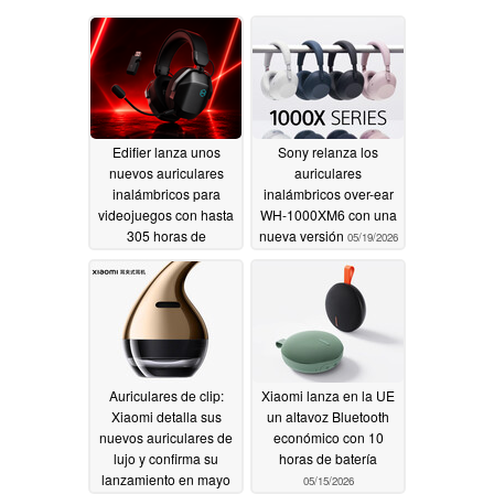
Edifier lanza unos
Sony relanza los
nuevos auriculares
auriculares
inalámbricos para
inalámbricos over-ear
videojuegos con hasta
WH-1000XM6 con una
305 horas de
nueva versión
05/19/2026
autonomía
07/02/2026
Auriculares de clip:
Xiaomi lanza en la UE
Xiaomi detalla sus
un altavoz Bluetooth
nuevos auriculares de
económico con 10
lujo y confirma su
horas de batería
lanzamiento en mayo
05/15/2026