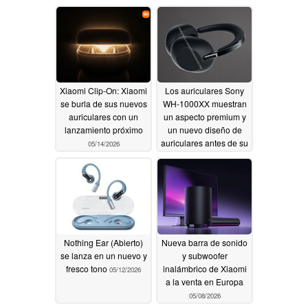
05/16/2026
Xiaomi Clip-On: Xiaomi
Los auriculares Sony
se burla de sus nuevos
WH-1000XX muestran
auriculares con un
un aspecto premium y
lanzamiento próximo
un nuevo diseño de
auriculares antes de su
05/14/2026
lanzamiento en mayo
05/12/2026
Nothing Ear (Abierto)
Nueva barra de sonido
se lanza en un nuevo y
y subwoofer
fresco tono
inalámbrico de Xiaomi
05/12/2026
a la venta en Europa
05/08/2026