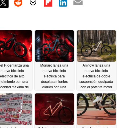
iel Rider lanza una
Monarc lanza una
Amflow lanza una
nueva bicicleta
nueva bicicleta
nueva bicicleta
eléctrica de alto
eléctrica para
eléctrica de doble
ndimiento con una
desplazamientos
suspensión equipada
locidad máxima de
diarios con una
con el potente motor
65 mph
impresionante
DJI Avinox
07/09/2026
06/25/2026
autonomía de 130
millas
06/25/2026