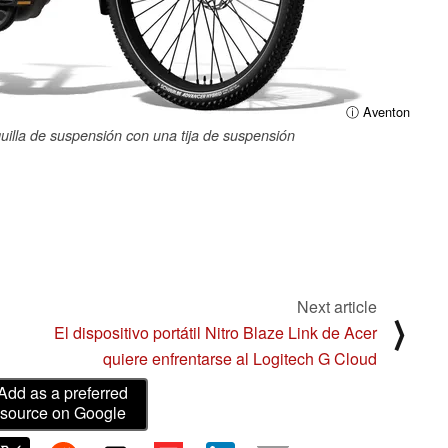
ⓘ Aventon
lla de suspensión con una tija de suspensión
Next article
⟩
El dispositivo portátil Nitro Blaze Link de Acer
quiere enfrentarse al Logitech G Cloud
Add as a preferred
source on Google