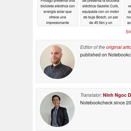
Phosgo presenta una
Se presenta la bicicleta
bicicleta eléctrica con
eléctrica Gazelle Curb,
v
energía solar que
equipada con un motor
q
ofrece una
de buje Bosch, un par
no
impresionante
de 45 Nm y un
ac
autonomía de 120
candado integrado en
e
Sh
millas
el cuadro
Chi
06/22/2026
06/20/2026
ta
de
Editor of the
original arti
published on Notebook
Translator:
Ninh Ngoc 
Notebookcheck
since 2