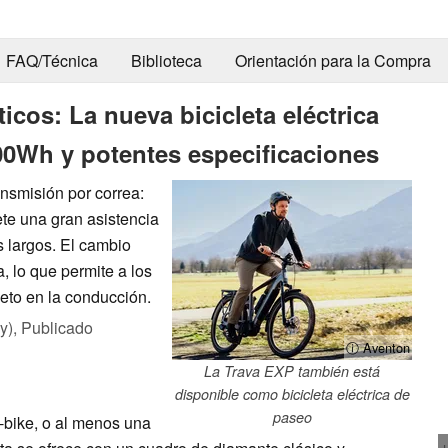
FAQ/Técnica
Biblioteca
Orientación para la Compra
os: La nueva bicicleta eléctrica
00Wh y potentes especificaciones
ansmisión por correa:
ete una gran asistencia
s largos. El cambio
 lo que permite a los
leto en la conducción.
y),
Publicado
ⓘ Aventon
La Trava EXP también está
disponible como bicicleta eléctrica de
paseo
bike, o al menos una