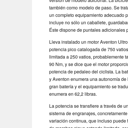
versión de modelo adicional. La bicicl
también como modelo de paso. Se trata 
un completo equipamiento adecuado par
incluye no sólo un caballete, guardabar
Éste dispone de puntales adicionales pa
Lleva instalado un motor Aventon Ultro 
potencia pico catalogada de 750 vatios
limitada a 250 vatios, probablemente t
90 Nm, y se dice que el motor proporci
potencia de pedaleo del ciclista. La b
y Aventon enumera una autonomía de has
gran batería y el equipamiento se tra
enumera en 62,2 libras.
La potencia se transfiere a través de 
sistema de engranajes, concretamente 
variación continua, que incluso puede