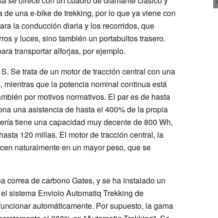
eta se ofrece con un cuadro de diamante clásico y
de una e-bike de trekking, por lo que ya viene con
a la conducción diaria y los recorridos, que
ros y luces, sino también un portabultos trasero.
ra transportar alforjas, por ejemplo.
S. Se trata de un motor de tracción central con una
, mientras que la potencia nominal continua está
ambién por motivos normativos. El par es de hasta
ona una asistencia de hasta el 400% de la propia
atería tiene una capacidad muy decente de 800 Wh,
ta 120 millas. El motor de tracción central, la
ducen naturalmente en un mayor peso, que se
una correa de carbono Gates, y se ha instalado un
el sistema Enviolo Automatiq Trekking de
 funcionar automáticamente. Por supuesto, la gama