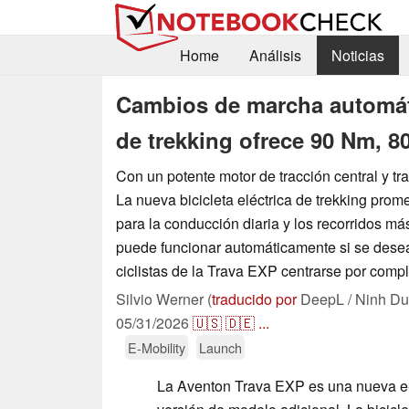
Home
Análisis
Noticias
Cambios de marcha automátic
de trekking ofrece 90 Nm, 8
Con un potente motor de tracción central y tr
La nueva bicicleta eléctrica de trekking prom
para la conducción diaria y los recorridos má
puede funcionar automáticamente si se desea,
ciclistas de la Trava EXP centrarse por comp
Silvio Werner (
traducido por
DeepL / Ninh Du
05/31/2026
🇺🇸
🇩🇪
...
E-Mobility
Launch
La Aventon Trava EXP es una nueva e-