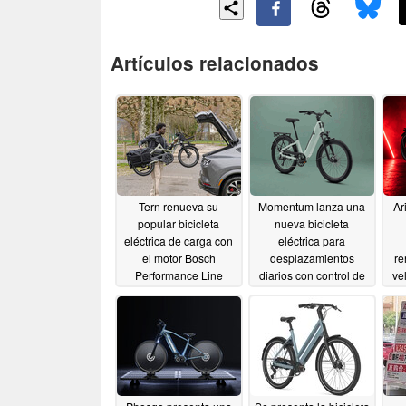
Artículos relacionados
Tern renueva su
Momentum lanza una
Ar
popular bicicleta
nueva bicicleta
eléctrica de carga con
eléctrica para
el motor Bosch
desplazamientos
re
Performance Line
diarios con control de
ve
Sport
crucero y una
07/16/2026
autonomía de 55 millas
07/15/2026