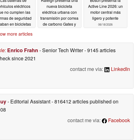
Las baterías de
Raleigh presenta una
Bosch presenta la
ehículos eléctricos
nueva bicicleta
Active Line 2026: un
ue no cumplen las
eléctrica urbana con
motor central más
rmas de seguridad
transmisión por correa
ligero y potente
aban en bicicletas
de carbono Gates y
06/18/2026
léctricas, mientras
GPS
06/19/2026
ow more articles
na lucha contra los
lleres clandestinos
 desguace
06/19/2026
cle
:
Enrico Frahn
- Senior Tech Writer
- 9145 articles
check
since 2021
contact me via:
LinkedIn
Duy
- Editorial Assistant
- 816412 articles published on
008
contact me via:
Facebook