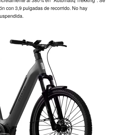
ncretamente al 380% en "Automatiq Trekking". Se
ón con 3,9 pulgadas de recorrido. No hay
 suspendida.