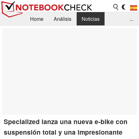
Home
Análisis
Noticias
...
FAQ/Técnica
Biblioteca
Orientación para la Compra
Busca
Contacto
Specialized lanza una nueva e-bike con
suspensión total y una impresionante