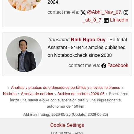
2024
contact me via:
@Abhi_Nav_07
,
_ab_0_7
,
LinkedIn
Translator:
Ninh Ngoc Duy
- Editorial
Assistant
- 816412 articles published
on Notebookcheck
since 2008
contact me via:
Facebook
>
Análisis y pruebas de ordenadores portátiles y móviles teléfonos
>
Noticias
>
Archivo de noticias
>
Archivo de noticias 2026 05
> Specialized
lanza una nueva e-bike con suspensión total y una impresionante
autonomía de 150 km
Abhinav Fating, 2026-05-25 (Update: 2026-05-25)
Cookie Settings
| 04.08.2026 09:51