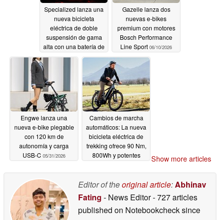
Specialized lanza una
Gazelle lanza dos
nueva bicicleta
nuevas e-bikes
eléctrica de doble
premium con motores
suspensión de gama
Bosch Performance
alta con una batería de
Line Sport
06/10/2026
840 Wh
06/13/2026
Engwe lanza una
Cambios de marcha
nueva e-bike plegable
automáticos: La nueva
con 120 km de
bicicleta eléctrica de
autonomía y carga
trekking ofrece 90 Nm,
USB-C
800Wh y potentes
05/31/2026
Show more articles
especificaciones
05/31/2026
Editor of the
original article
:
Abhinav
Fating
- News Editor
- 727 articles
published on Notebookcheck
since