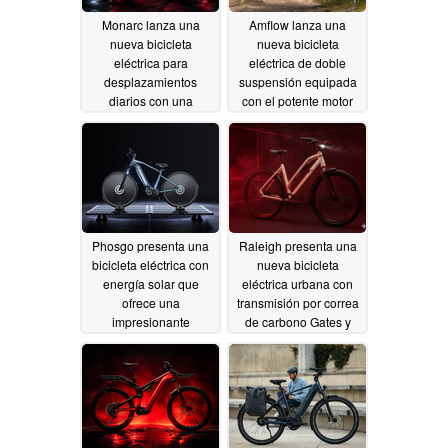
Monarc lanza una
Amflow lanza una
nueva bicicleta
nueva bicicleta
eléctrica para
eléctrica de doble
desplazamientos
suspensión equipada
diarios con una
con el potente motor
impresionante
DJI Avinox
06/25/2026
autonomía de 130
millas
06/25/2026
Phosgo presenta una
Raleigh presenta una
bicicleta eléctrica con
nueva bicicleta
energía solar que
eléctrica urbana con
ofrece una
transmisión por correa
impresionante
de carbono Gates y
autonomía de 120
GPS
06/19/2026
millas
06/22/2026