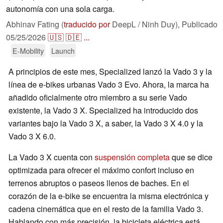
autonomía con una sola carga.
Abhinav Fating (
traducido por
DeepL / Ninh Duy),
Publicado
05/25/2026
🇺🇸
🇩🇪
...
E-Mobility
Launch
A principios de este mes, Specialized lanzó la Vado 3 y la
línea de e-bikes urbanas Vado 3 Evo. Ahora, la marca ha
añadido oficialmente otro miembro a su serie Vado
existente, la Vado 3 X. Specialized ha introducido dos
variantes bajo la Vado 3 X, a saber, la Vado 3 X 4.0 y la
Vado 3 X 6.0.
La Vado 3 X cuenta con
suspensión completa
que se dice
optimizada para ofrecer el máximo confort incluso en
terrenos abruptos o paseos llenos de baches. En el
corazón de la e-bike se encuentra la misma electrónica y
cadena cinemática que en el resto de la familia Vado 3.
Hablando con más precisión, la bicicleta eléctrica está