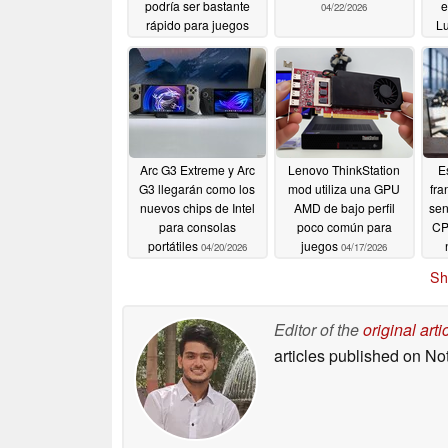
podría ser bastante
e
04/22/2026
rápido para juegos
L
AAA a 60 FPS
04/30/2026
Arc G3 Extreme y Arc
Lenovo ThinkStation
E
G3 llegarán como los
mod utiliza una GPU
fra
nuevos chips de Intel
AMD de bajo perfil
sen
para consolas
poco común para
CP
portátiles
juegos
04/20/2026
04/17/2026
Sh
Editor of the
original arti
articles published on N