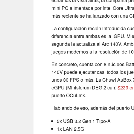
echamos la vista atrás, la compañía pre
mini PC alimentada por Intel Core Ult
más reciente se ha lanzado con una 
La configuración recién introducida cuen
diferencia entre ambas es la iGPU. Mie
segunda la actualiza al Arc 140V. Amb
juegos modernos a la resolución de 10
En concreto, cuenta con 8 núcleos Bat
140V puede ejecutar casi todos los ju
unos 30 FPS o más. La Chuwi AuBox X 
eGPU (Minisforum DEG 2 curr.
$239 e
puerto OCuLink.
Hablando de eso, además del puerto US
5x USB 3.2 Gen 1 Tipo-A
1x LAN 2.5G