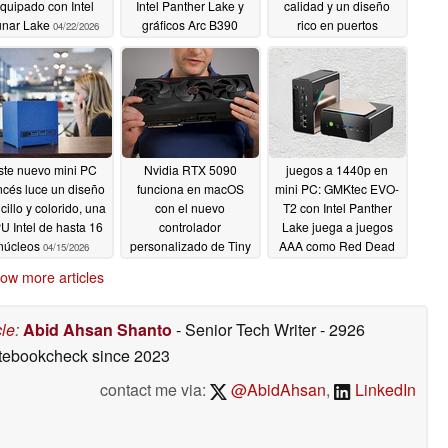
quipado con Intel
Intel Panther Lake y
calidad y un diseño
unar Lake
gráficos Arc B390
rico en puertos
04/22/2026
04/22/2026
04/20/2026
ste nuevo mini PC
Nvidia RTX 5090
juegos a 1440p en
ncés luce un diseño
funciona en macOS
mini PC: GMKtec EVO-
cillo y colorido, una
con el nuevo
T2 con Intel Panther
U Intel de hasta 16
controlador
Lake juega a juegos
núcleos
personalizado de Tiny
AAA como Red Dead
04/15/2026
Corp
Redemption 2 por
04/14/2026
ow more articles
encima de 70 FPS
04/14/2026
cle
:
Abid Ahsan Shanto
- Senior Tech Writer
- 2926
otebookcheck
since 2023
contact me via:
@AbidAhsan
,
LinkedIn