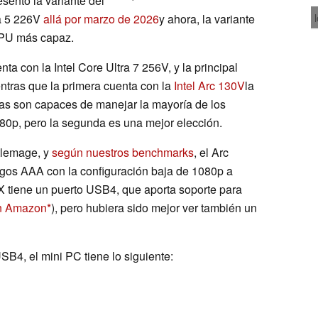
sentó la variante del
ra 5 226V
allá por marzo de 2026
y ahora, la variante
CPU más capaz.
ta con la Intel Core Ultra 7 256V, y la principal
ntras que la primera cuenta con la
Intel Arc 130V
la
as son capaces de manejar la mayoría de los
80p, pero la segunda es una mejor elección.
tlemage, y
según nuestros benchmarks
, el Arc
egos AAA con la configuración baja de 1080p a
tiene un puerto USB4, que aporta soporte para
n Amazon
), pero hubiera sido mejor ver también un
B4, el mini PC tiene lo siguiente: