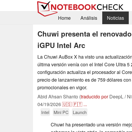
Home
Análisis
Noticias
Chuwi presenta el renovado
iGPU Intel Arc
La Chuwi AuBox X ha visto una actualización
última versión venía con el Intel Core Ultra 5
configuración actualiza el procesador al Core
precio de lanzamiento es de 759 dólares co
promocionales en vigor.
Abid Ahsan Shanto (
traducido por
DeepL / Ni
04/19/2026
🇺🇸
🇵🇹
...
Intel
Mini PC
Launch
Chuwi ha presentado una versión mejo