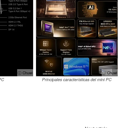
ⓘ Chuwi
ⓘ Chuwi
 PC
Principales características del mini PC