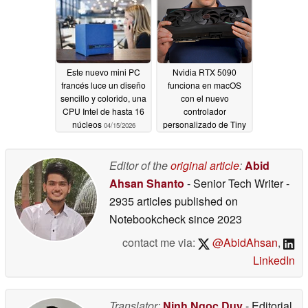
Este nuevo mini PC
Nvidia RTX 5090
francés luce un diseño
funciona en macOS
sencillo y colorido, una
con el nuevo
CPU Intel de hasta 16
controlador
núcleos
personalizado de Tiny
04/15/2026
Corp
04/14/2026
Editor of the
original article
:
Abid
Ahsan Shanto
- Senior Tech Writer
-
2935 articles published on
Notebookcheck
since 2023
contact me via:
@AbidAhsan
,
LinkedIn
Translator:
Ninh Ngoc Duy
- Editorial