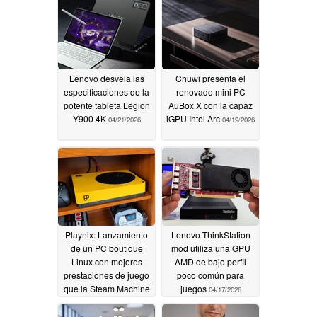
Lenovo desvela las
Chuwi presenta el
especificaciones de la
renovado mini PC
potente tableta Legion
AuBox X con la capaz
Y900 4K
iGPU Intel Arc
04/21/2026
04/19/2026
Playnix: Lanzamiento
Lenovo ThinkStation
de un PC boutique
mod utiliza una GPU
Linux con mejores
AMD de bajo perfil
prestaciones de juego
poco común para
que la Steam Machine
juegos
04/17/2026
de Valve
04/18/2026