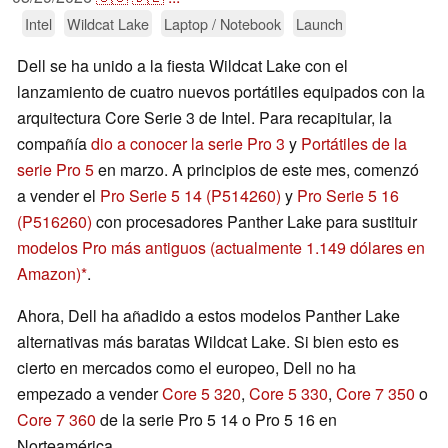
Intel
Wildcat Lake
Laptop / Notebook
Launch
Dell se ha unido a la fiesta Wildcat Lake con el
lanzamiento de cuatro nuevos portátiles equipados con la
arquitectura Core Serie 3 de Intel. Para recapitular, la
compañía
dio a conocer la serie Pro 3
y
Portátiles de la
serie Pro 5
en marzo. A principios de este mes, comenzó
a vender el
Pro Serie 5 14 (P514260)
y
Pro Serie 5 16
(P516260)
con procesadores Panther Lake para sustituir
modelos Pro más antiguos
(actualmente 1.149 dólares en
Amazon)
.
Ahora, Dell ha añadido a estos modelos Panther Lake
alternativas más baratas Wildcat Lake. Si bien esto es
cierto en mercados como el europeo, Dell no ha
empezado a vender
Core 5 320
,
Core 5 330
,
Core 7 350
o
Core 7 360
de la serie Pro 5 14 o Pro 5 16 en
Norteamérica.