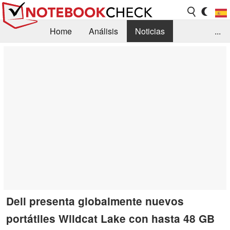
Home
Análisis
Noticias
...
FAQ/Técnica
Biblioteca
Orientación para la Compra
Busca
Contacto
Dell presenta globalmente nuevos
portátiles Wildcat Lake con hasta 48 GB