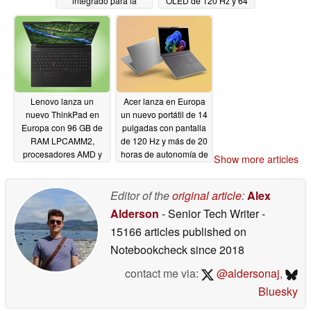
integrado para la
OLED de 120 Hz y 64
palma de la mano y un
GB de RAM
05/29/2026
teclado con
reposamuñecas
blando de doble
espuma
05/29/2026
Lenovo lanza un
Acer lanza en Europa
nuevo ThinkPad en
un nuevo portátil de 14
Europa con 96 GB de
pulgadas con pantalla
RAM LPCAMM2,
de 120 Hz y más de 20
procesadores AMD y
horas de autonomía de
Show more articles
pantalla OLED de 120
batería
05/29/2026
Hz
05/29/2026
Editor of the
original article
:
Alex
Alderson
- Senior Tech Writer
-
15166 articles published on
Notebookcheck
since 2018
contact me via:
@aldersonaj
,
Bluesky