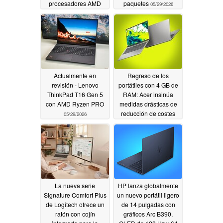
procesadores AMD
paquetes
05/29/2026
Ryzen o Intel Panther
05/29/2026
Actualmente en
Regreso de los
revisión - Lenovo
portátiles con 4 GB de
ThinkPad T16 Gen 5
RAM: Acer insinúa
con AMD Ryzen PRO
medidas drásticas de
reducción de costes
05/29/2026
05/29/2026
La nueva serie
HP lanza globalmente
Signature Comfort Plus
un nuevo portátil ligero
de Logitech ofrece un
de 14 pulgadas con
ratón con cojín
gráficos Arc B390,