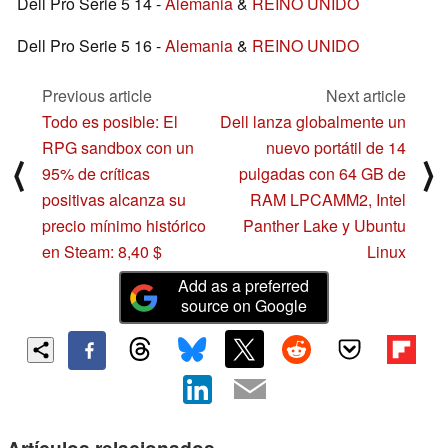
Dell Pro Serie 5 14 -
Alemania
&
REINO UNIDO
Dell Pro Serie 5 16 -
Alemania
&
REINO UNIDO
Previous article
Next article
Todo es posible: El
Dell lanza globalmente un
RPG sandbox con un
nuevo portátil de 14
⟨
⟩
95% de críticas
pulgadas con 64 GB de
positivas alcanza su
RAM LPCAMM2, Intel
precio mínimo histórico
Panther Lake y Ubuntu
en Steam: 8,40 $
Linux
Add as a preferred
source on Google