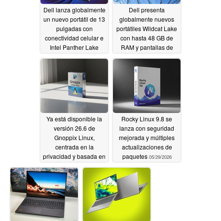
Dell lanza globalmente
Dell presenta
un nuevo portátil de 13
globalmente nuevos
pulgadas con
portátiles Wildcat Lake
conectividad celular e
con hasta 48 GB de
Intel Panther Lake
RAM y pantallas de
120 Hz
05/29/2026
05/29/2026
Ya está disponible la
Rocky Linux 9.8 se
versión 26.6 de
lanza con seguridad
Gnoppix Linux,
mejorada y múltiples
centrada en la
actualizaciones de
privacidad y basada en
paquetes
05/29/2026
la inteligencia artificial
05/29/2026