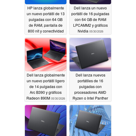
HP lanza globalmente
Dell lanza un nuevo
un nuevo portátil de 13
portátil de 16 pulgadas
pulgadas con 64 GB
con 64 GB de RAM
de RAM, pantalla de
LPCAMM2 y gráficos
800 nit y conectividad
Nvidia
05/30/2026
celular
06/04/2026
Dell lanza globalmente
Dell lanza nuevos
un nuevo portátil ligero
portátiles de 16
de 14 pulgadas con
pulgadas con
Arc B390 y gráficos
procesadores AMD
Radeon 890M
Ryzen o Intel Panther
05/30/2026
Lake y 64 GB de RAM
LPCAMM2
05/30/2026