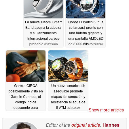
La nueva Xiaomi Smart
Honor El Watch 6 Plus
Band asoma la cabeza
se lanzará pronto con
y su lanzamiento
una batería gigante y
internacional parece
una pantalla AMOLED
probable
de 3.000 nits
05/23/2026
05/22/2026
Garmin CIRQA
Un nuevo smartwatch
posiblemente visto en
asequible promete
Garmin Connect, el
mapas sin conexión y
código indica
resistencia al agua de
descuento para
5 ATM
05/21/2026
Show more articles
abonados
05/21/2026
Editor of the
original article
:
Hannes