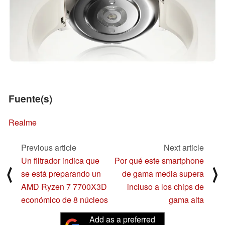
Fuente(s)
Realme
Previous article
Next article
Un filtrador indica que
Por qué este smartphone
⟨
⟩
se está preparando un
de gama media supera
AMD Ryzen 7 7700X3D
incluso a los chips de
económico de 8 núcleos
gama alta
Add as a preferred