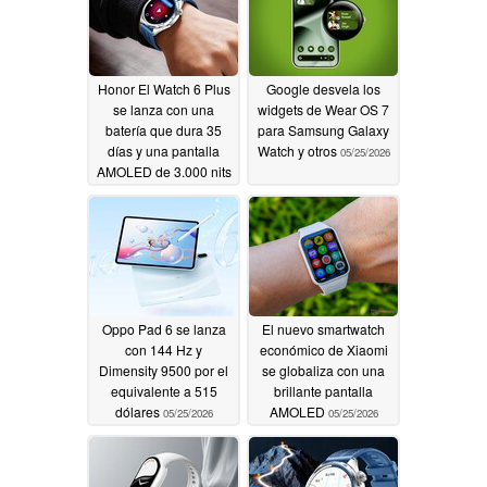
Honor El Watch 6 Plus
Google desvela los
se lanza con una
widgets de Wear OS 7
batería que dura 35
para Samsung Galaxy
días y una pantalla
Watch y otros
05/25/2026
AMOLED de 3.000 nits
05/26/2026
Oppo Pad 6 se lanza
El nuevo smartwatch
con 144 Hz y
económico de Xiaomi
Dimensity 9500 por el
se globaliza con una
equivalente a 515
brillante pantalla
dólares
AMOLED
05/25/2026
05/25/2026