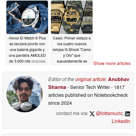
Honor El Watch 6 Plus
Casio: Primer vistazo a
se lanzará pronto con
los cuatro nuevos
una batería gigante y
relojes G-Shock "Camo
una pantalla AMOLED
y Oro" que
de 3.000 nits
supuestamente se
05/22/2026
Show more articles
lanzarán en junio
05/21/2026
Editor of the
original article
:
Anubhav
Sharma
- Senior Tech Writer
- 1817
articles published on Notebookcheck
since 2024
contact me via:
@lottamuzic
,
LinkedIn