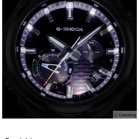
ⓘ Casioblog