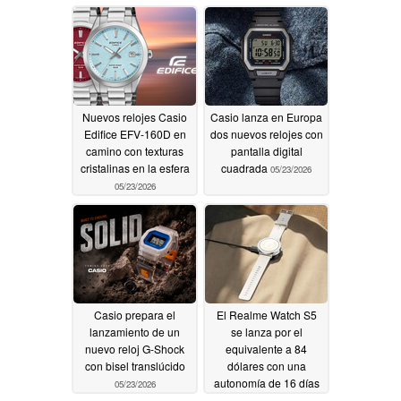
camino
05/24/2026
Nuevos relojes Casio
Casio lanza en Europa
Edifice EFV-160D en
dos nuevos relojes con
camino con texturas
pantalla digital
cristalinas en la esfera
cuadrada
05/23/2026
05/23/2026
Casio prepara el
El Realme Watch S5
lanzamiento de un
se lanza por el
nuevo reloj G-Shock
equivalente a 84
con bisel translúcido
dólares con una
autonomía de 16 días
05/23/2026
05/22/2026