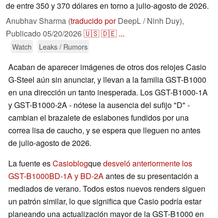
de entre 350 y 370 dólares en torno a julio-agosto de 2026.
Anubhav Sharma (
traducido por
DeepL / Ninh Duy),
Publicado
05/20/2026
🇺🇸
🇩🇪
...
Watch
Leaks / Rumors
Acaban de aparecer imágenes de otros dos relojes Casio
G-Steel aún sin anunciar, y llevan a la familia GST-B1000
en una dirección un tanto inesperada. Los GST-B1000-1A
y GST-B1000-2A - nótese la ausencia del sufijo "D" -
cambian el brazalete de eslabones fundidos por una
correa lisa de caucho, y se espera que lleguen no antes
de julio-agosto de 2026.
La fuente es
Casioblog
que
desveló anteriormente los
GST-B1000BD-1A y BD-2A
antes de su presentación a
mediados de verano. Todos estos nuevos renders siguen
un patrón similar, lo que significa que Casio podría estar
planeando una actualización mayor de la GST-B1000 en