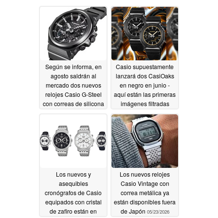
Según se informa, en
Casio supuestamente
agosto saldrán al
lanzará dos CasiOaks
mercado dos nuevos
en negro en junio -
relojes Casio G-Steel
aquí están las primeras
con correas de silicona
imágenes filtradas
07/24/2026
05/25/2026
Los nuevos y
Los nuevos relojes
asequibles
Casio Vintage con
cronógrafos de Casio
correa metálica ya
equipados con cristal
están disponibles fuera
de zafiro están en
de Japón
05/23/2026