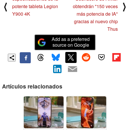
⟨
⟩
potente tableta Legion
obtendrán "150 veces
Y900 4K
más potencia de IA"
gracias al nuevo chip
Thus
Add as a preferred
source on Google
Artículos relacionados