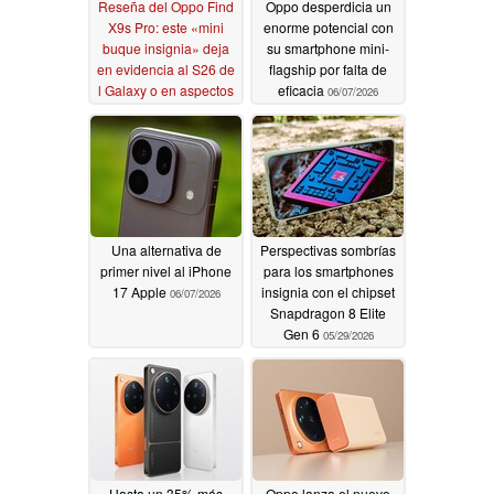
Reseña del Oppo Find
Oppo desperdicia un
X9s Pro: este «mini
enorme potencial con
buque insignia» deja
su smartphone mini-
en evidencia al S26 de
flagship por falta de
l Galaxy o en aspectos
eficacia
06/07/2026
clave
06/12/2026
Una alternativa de
Perspectivas sombrías
primer nivel al iPhone
para los smartphones
17 Apple
insignia con el chipset
06/07/2026
Snapdragon 8 Elite
Gen 6
05/29/2026
Hasta un 35% más
Oppo lanza el nuevo