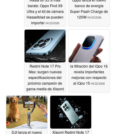
barato: Oppo Find X9
banco de energía
Ultra y el kit de cámara
Super Flash Charge de
Hasselblad se pueden
120W
04/23/2026
importar
04/23/2026
Redmi Note 17 Pro
la filtración del iQoo 16
Max: surgen nuevas
revela importantes
especificaciones del
mejoras con respecto
próximo campeón de
al iQoo 15
04/22/2026
gama media de Xiaomi
04/22/2026
DJI lanza el nuevo
Xiaomi Redmi Note 17