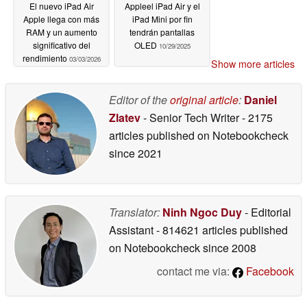
El nuevo iPad Air
Appleel iPad Air y el
Apple llega con más
iPad Mini por fin
RAM y un aumento
tendrán pantallas
significativo del
OLED
10/29/2025
rendimiento
03/03/2026
Show more articles
Editor of the
original article
:
Daniel
Zlatev
- Senior Tech Writer
- 2175
articles published on Notebookcheck
since 2021
Translator:
Ninh Ngoc Duy
- Editorial
Assistant
- 814621 articles published
on Notebookcheck
since 2008
contact me via:
Facebook