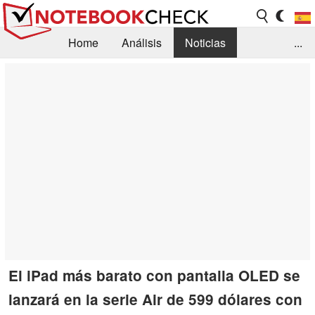
Home
Análisis
Noticias
...
FAQ/Técnica
Biblioteca
Orientación para la Compra
Busca
Contacto
El iPad más barato con pantalla OLED se
lanzará en la serie Air de 599 dólares con