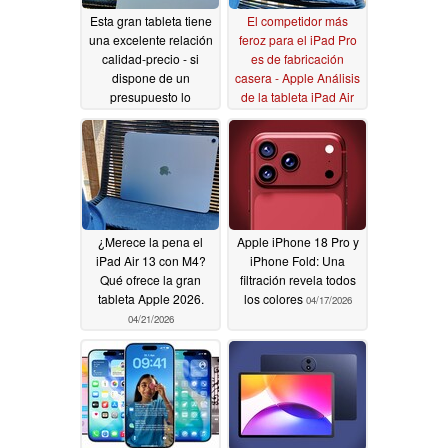
Esta gran tableta tiene
El competidor más
una excelente relación
feroz para el iPad Pro
calidad-precio - si
es de fabricación
dispone de un
casera - Apple Análisis
presupuesto lo
de la tableta iPad Air
suficientemente
13 M4 2026
04/22/2026
grande
04/22/2026
¿Merece la pena el
Apple iPhone 18 Pro y
iPad Air 13 con M4?
iPhone Fold: Una
Qué ofrece la gran
filtración revela todos
tableta Apple 2026.
los colores
04/17/2026
04/21/2026