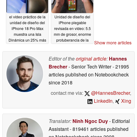
el vídeo práctico de la
Unidad de diseño del
unidad de diseño del
iPhone plegable
iPhone 18 Pro Max
revisada en vídeo: 5.5
muestra una Isla
mm de grosor, enorme
Dinámica un 25% más
protuberancia de la
Show more articles
pequeña; apertura
cámara, botones
variable probable
extraños (con Touch
ID)
Editor of the
original article
:
Hannes
04/25/2026
04/25/2026
Brecher
- Senior Tech Writer
- 21995
articles published on Notebookcheck
since 2018
contact me via:
@HannesBrecher
,
LinkedIn
,
Xing
Translator:
Ninh Ngoc Duy
- Editorial
Assistant
- 819461 articles published
on Notebookcheck
since 2008