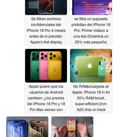
Se filtran archivos
se filtra un supuesto
confidenciales del
prototipo del iPhone 18
iPhone 18 Pro 4 meses
Pro: Primer vistazo a
antes de lo previsto:
una Isla Dinámica un
Apple's first display
25% más pequeña;
redesign since iPhone
¿biseles más finos?
14 Pro
05/04/2026
05/02/2026
Apple quiere que los
No RAMpocalypse at
usuarios de Android
Apple: iPhone 18 in for
cambien: ¿los precios
50% RAM boost,
del iPhone 18 Pro y 18
super-efficient 2nm
Pro Max vienen con
A20 chip on track
una gran trampa?
04/25/2026
05/02/2026