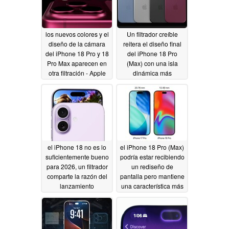
los nuevos colores y el
Un filtrador creíble
diseño de la cámara
reitera el diseño final
del iPhone 18 Pro y 18
del iPhone 18 Pro
Pro Max aparecen en
(Max) con una isla
otra filtración - Apple
dinámica más
¿jugando sobre
pequeña, un nuevo
seguro?
color y un control de
05/14/2026
cámara retocado
05/09/2026
el iPhone 18 no es lo
el iPhone 18 Pro (Max)
suficientemente bueno
podría estar recibiendo
para 2026, un filtrador
un rediseño de
comparte la razón del
pantalla pero mantiene
lanzamiento
una característica más
escalonado
polémica
05/07/2026
05/07/2026