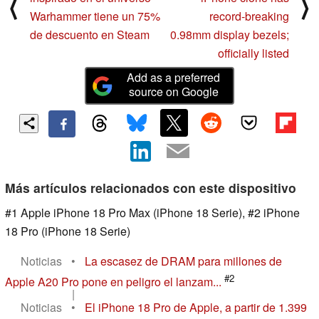
⟨
⟩
Warhammer tiene un 75%
record-breaking
de descuento en Steam
0.98mm display bezels;
officially listed
Add as a preferred
source on Google
Más artículos relacionados con este dispositivo
#1 Apple iPhone 18 Pro Max (iPhone 18 Serie), #2 iPhone
18 Pro (iPhone 18 Serie)
Noticias
•
La escasez de DRAM para millones de
#2
Apple A20 Pro pone en peligro el lanzam...
|
Noticias
•
El iPhone 18 Pro de Apple, a partir de 1.399