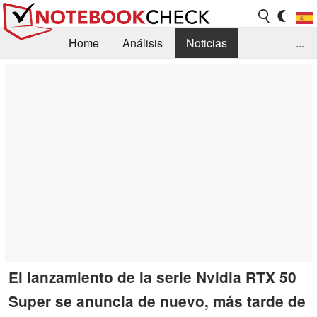
Home
Análisis
Noticias
...
FAQ/Técnica
Biblioteca
Orientación para la Compra
Busca
Contacto
El lanzamiento de la serie Nvidia RTX 50
Super se anuncia de nuevo, más tarde de