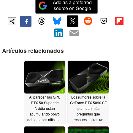
Add as a preferred
source on Google
Artículos relacionados
Al parecer, las GPU
Los rumores sobre la
RTX 50 Super de
GeForce RTX 5090 SE
Nvidia están
plantean más
acumulando polvo
preguntas que
debido a los altísimos
respuestas tras un
precios de la memoria.
análisis más detallado
07/18/2026
07/11/2026