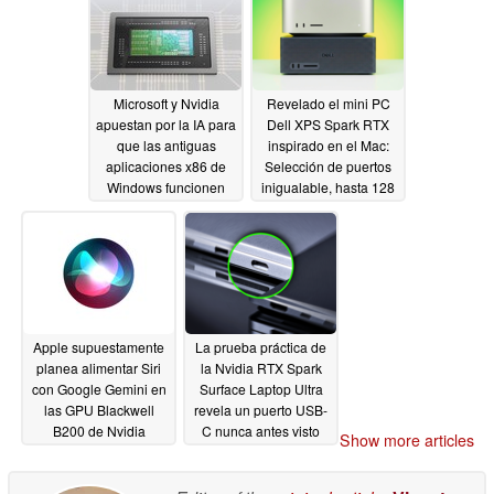
Microsoft y Nvidia
Revelado el mini PC
apuestan por la IA para
Dell XPS Spark RTX
que las antiguas
inspirado en el Mac:
aplicaciones x86 de
Selección de puertos
Windows funcionen
inigualable, hasta 128
mejor en los PC Spark
GB de RAM
06/08/2026
RTX de próxima
generación
06/08/2026
Apple supuestamente
La prueba práctica de
planea alimentar Siri
la Nvidia RTX Spark
con Google Gemini en
Surface Laptop Ultra
las GPU Blackwell
revela un puerto USB-
B200 de Nvidia
C nunca antes visto
Show more articles
06/04/2026
06/03/2026