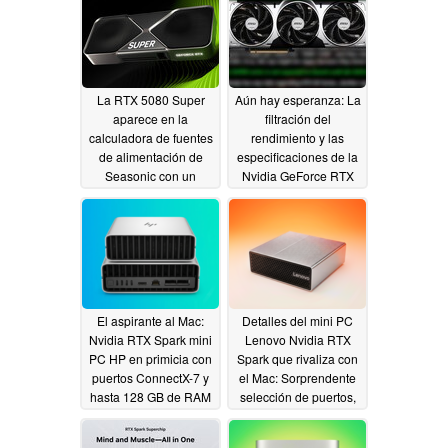
La RTX 5080 Super
Aún hay esperanza: La
aparece en la
filtración del
calculadora de fuentes
rendimiento y las
de alimentación de
especificaciones de la
Seasonic con un
Nvidia GeForce RTX
consumo energético
50 Super apuntan a
notablemente elevado
una buena relación
precio/rendimiento
07/08/2026
06/11/2026
El aspirante al Mac:
Detalles del mini PC
Nvidia RTX Spark mini
Lenovo Nvidia RTX
PC HP en primicia con
Spark que rivaliza con
puertos ConnectX-7 y
el Mac: Sorprendente
hasta 128 GB de RAM
selección de puertos,
hasta 128 GB de RAM
06/08/2026
06/08/2026