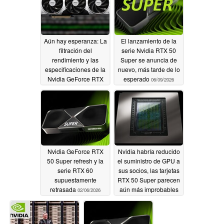
Aún hay esperanza: La
El lanzamiento de la
filtración del
serie Nvidia RTX 50
rendimiento y las
Super se anuncia de
especificaciones de la
nuevo, más tarde de lo
Nvidia GeForce RTX
esperado
06/09/2026
50 Super apuntan a
una buena relación
precio/rendimiento
06/11/2026
Nvidia GeForce RTX
Nvidia habría reducido
50 Super refresh y la
el suministro de GPU a
serie RTX 60
sus socios, las tarjetas
supuestamente
RTX 50 Super parecen
retrasada
aún más improbables
02/06/2026
01/16/2026