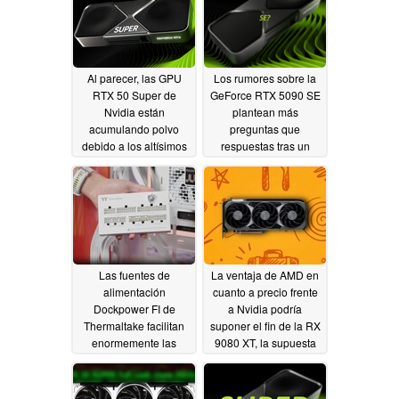
Al parecer, las GPU
Los rumores sobre la
RTX 50 Super de
GeForce RTX 5090 SE
Nvidia están
plantean más
acumulando polvo
preguntas que
debido a los altísimos
respuestas tras un
precios de la memoria.
análisis más detallado
07/18/2026
07/11/2026
Las fuentes de
La ventaja de AMD en
alimentación
cuanto a precio frente
Dockpower FI de
a Nvidia podría
Thermaltake facilitan
suponer el fin de la RX
enormemente las
9080 XT, la supuesta
actualizaciones y el
rival de la RTX 50
tendido de cables
Super del «Equipo
Rojo»
07/09/2026
06/17/2026