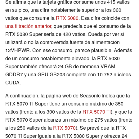
Se afirma que la tarjeta gráfica consume unos 415 vatios
en su pico, una cifra notablemente superior a los 360
vatios que consume la
RTX 5080
. Esa cifra coincide con
una filtración anterior
, que predecía que el consumo de la
RTX 5080 Super sería de 420 vatios. Queda por ver si
utilizará o no la controvertida fuente de alimentación
12VHPWR. Con ese consumo, parece plausible. Además
de un consumo notablemente elevado, la RTX 5080
Super también ofrecerá 24 GB de memoria VRAM
GDDR7 y una GPU GB203 completa con 10 752 núcleos
CUDA.
A continuación, la página web de Seasonic indica que la
RTX 5070 Ti Super tiene un consumo máximo de 350
vatios (frente a los 300 vatios de la
RTX 5070 Ti
), y que la
RTX 5070 Super alcanza un máximo de 275 vatios (frente
a los 250 vatios de la
RTX 5070
). Se prevé que la RTX
5070 Ti Super iguale a la RTX 5080 Super y ofrezca 24