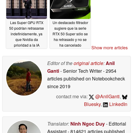
Las Super GPU RTX
Un destacado filtrador
50 podrían retrasarse
sugiere que la serie
indefinidamente, ya
RTX 50 Super sólo se
que Nvidia da
ha retrasado y no se
prioridad a la IA
ha cancelado
Show more articles
durante la escasez de
directamente
11/09/2025
memoria
01/09/2026
Editor of the
original article
:
Anil
Ganti
- Senior Tech Writer
- 2954
articles published on Notebookcheck
since 2019
contact me via:
@AnilGanti
,
Bluesky
,
LinkedIn
Translator:
Ninh Ngoc Duy
- Editorial
Assistant
- 814621 articles published