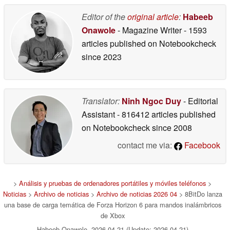
Editor of the
original article
:
Habeeb
Onawole
- Magazine Writer
- 1593
articles published on Notebookcheck
since 2023
Translator:
Ninh Ngoc Duy
- Editorial
Assistant
- 816412 articles published
on Notebookcheck
since 2008
contact me via:
Facebook
>
Análisis y pruebas de ordenadores portátiles y móviles teléfonos
>
Noticias
>
Archivo de noticias
>
Archivo de noticias 2026 04
> 8BitDo lanza
una base de carga temática de Forza Horizon 6 para mandos inalámbricos
de Xbox
Habeeb Onawole, 2026-04-21 (Update: 2026-04-21)