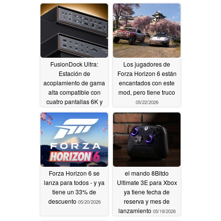
07/23/2026
FusionDock Ultra:
Los jugadores de
Estación de
Forza Horizon 6 están
acoplamiento de gama
encantados con este
alta compatible con
mod, pero tiene truco
cuatro pantallas 6K y
05/22/2026
10 Gbps
05/22/2026
Forza Horizon 6 se
el mando 8Bitdo
lanza para todos - y ya
Ultimate 3E para Xbox
tiene un 33% de
ya tiene fecha de
descuento
reserva y mes de
05/20/2026
lanzamiento
05/19/2026