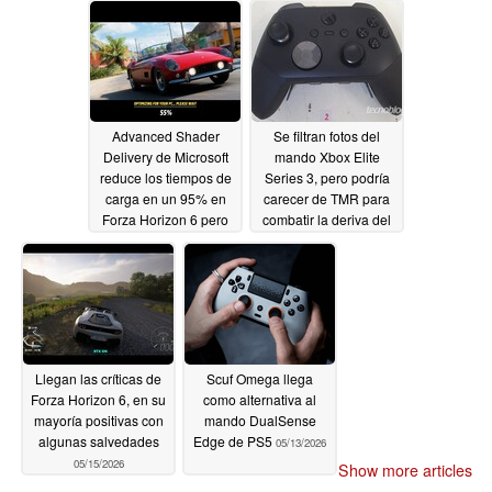
Advanced Shader
Se filtran fotos del
Delivery de Microsoft
mando Xbox Elite
reduce los tiempos de
Series 3, pero podría
carga en un 95% en
carecer de TMR para
Forza Horizon 6 pero
combatir la deriva del
bloquea la función tras
stick
05/15/2026
el ecosistema de
aplicaciones de Xbox
05/19/2026
Llegan las críticas de
Scuf Omega llega
Forza Horizon 6, en su
como alternativa al
mayoría positivas con
mando DualSense
algunas salvedades
Edge de PS5
05/13/2026
05/15/2026
Show more articles