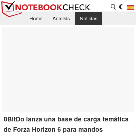
Home
Análisis
Noticias
...
FAQ/Técnica
Biblioteca
Orientación para la Compra
Busca
Contacto
8BitDo lanza una base de carga temática
de Forza Horizon 6 para mandos