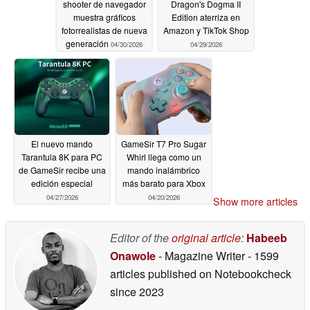
shooter de navegador
Dragon's Dogma II
muestra gráficos
Edition aterriza en
fotorrealistas de nueva
Amazon y TikTok Shop
generación
04/30/2026
04/29/2026
El nuevo mando
GameSir T7 Pro Sugar
Tarantula 8K para PC
Whirl llega como un
de GameSir recibe una
mando inalámbrico
edición especial
más barato para Xbox
04/27/2026
04/20/2026
Show more articles
Editor of the
original article
:
Habeeb
Onawole
- Magazine Writer
- 1599
articles published on Notebookcheck
since 2023