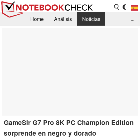
Home
Análisis
Noticias
...
FAQ/Técnica
Biblioteca
Orientación para la Compra
Busca
Contacto
GameSir G7 Pro 8K PC Champion Edition
sorprende en negro y dorado