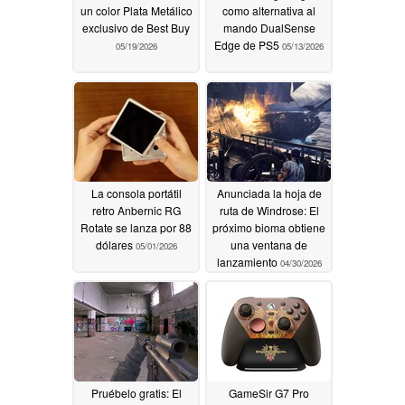
un color Plata Metálico
como alternativa al
exclusivo de Best Buy
mando DualSense
Edge de PS5
05/19/2026
05/13/2026
La consola portátil
Anunciada la hoja de
retro Anbernic RG
ruta de Windrose: El
Rotate se lanza por 88
próximo bioma obtiene
dólares
una ventana de
05/01/2026
lanzamiento
04/30/2026
Pruébelo gratis: El
GameSir G7 Pro