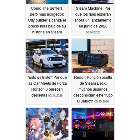
Como The Settlers,
Steam Machine: Por
pero más acogedor:
qué los fans esperan
City builder alcanza el
ahora un lanzamiento
precio más bajo de su
en junio de 2026
historia en Steam
06/01/2026
06/02/2026
"Esto es triste": Por qué
Reddit: Función oculta
las Car Meets de Forza
de Steam Deck:
Horizon 6 parecen
muchos usuarios
desiertas
desconocían este truco
05/31/2026
Bluetooth
05/30/2026