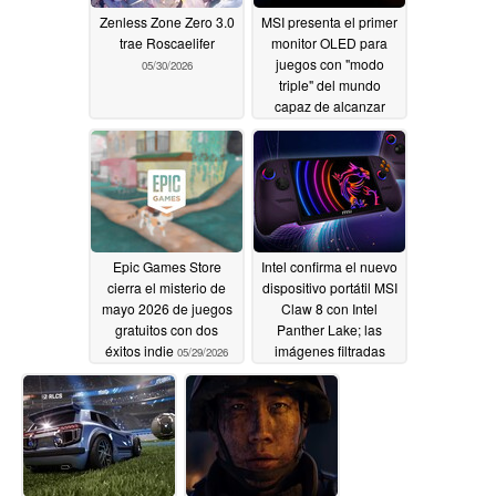
Zenless Zone Zero 3.0
MSI presenta el primer
trae Roscaelifer
monitor OLED para
juegos con "modo
05/30/2026
triple" del mundo
capaz de alcanzar
hasta 4K 360 Hz
05/30/2026
Epic Games Store
Intel confirma el nuevo
cierra el misterio de
dispositivo portátil MSI
mayo 2026 de juegos
Claw 8 con Intel
gratuitos con dos
Panther Lake; las
éxitos indie
imágenes filtradas
05/29/2026
revelan un rediseño
radical
05/29/2026