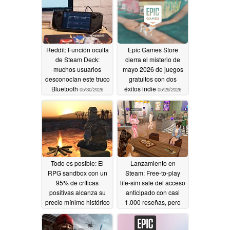
Reddit: Función oculta
Epic Games Store
de Steam Deck:
cierra el misterio de
muchos usuarios
mayo 2026 de juegos
desconocían este truco
gratuitos con dos
Bluetooth
éxitos indie
05/30/2026
05/29/2026
Todo es posible: El
Lanzamiento en
RPG sandbox con un
Steam: Free-to-play
95% de críticas
life-sim sale del acceso
positivas alcanza su
anticipado con casi
precio mínimo histórico
1.000 reseñas, pero
en Steam: 8,40 $
hay truco
05/29/2026
05/29/2026