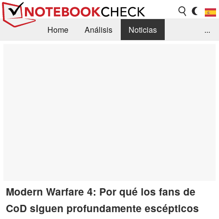
Home
Análisis
Noticias
...
FAQ/Técnica
Biblioteca
Orientación para la Compra
Busca
Contacto
Modern Warfare 4: Por qué los fans de
CoD siguen profundamente escépticos