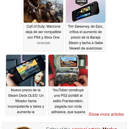
Call of Duty: Warzone
Tim Sweeney, de Epic,
deja de ser compatible
critica el aumento de
con PS4 y Xbox One
precio de la Baraja
Steam y tacha a Gabe
05/29/2026
Newell de avaricioso
05/29/2026
Nuevo precio de la
YouTuber construye
Steam Deck OLED: Un
una PS2 portátil al
filtrador llama
estilo Frankenstein,
incompetente a Valve y
pegada con cinta
aumenta la
adhesiva, que supera
Show more articles
preocupación por el
la duración de la
precio de la Steam
batería de la Steam
Machine
Deck
05/29/2026
05/29/2026