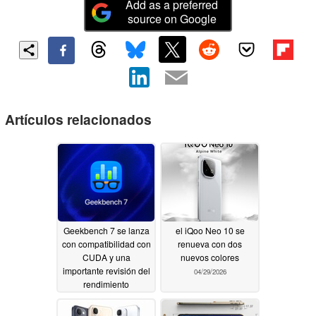
Add as a preferred
source on Google
Artículos relacionados
Geekbench 7 se lanza
el iQoo Neo 10 se
con compatibilidad con
renueva con dos
CUDA y una
nuevos colores
importante revisión del
04/29/2026
rendimiento
multinúcleo
07/24/2026