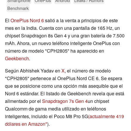
Smartphone
OnePlus
Android
Leaks / Rumors
Benchmark
El
OnePlus Nord 6
salió a la venta a principios de este
mes en la India. Cuenta con una pantalla de 165 Hz, un
chipset Snapdragon 8s Gen 4 y una gran batería de 7.500
mAh. Ahora, un nuevo teléfono inteligente OnePlus con
número de modelo "CPH2805" ha aparecido en
Geekbench
.
Según Abhishek Yadav en
X
, el número de modelo
"CPH2805" pertenece al OnePlus Nord CE 6. Se espera
que se posicione como una opción más asequible que el
Nord 6 estándar. El listado de Geekbench revela que está
alimentado por el
Snapdragon 7s Gen 4
un chipset
Qualcomm de gama media utilizado en teléfonos
inteligentes, incluido el Poco M8 Pro 5G
(actualmente 419
dólares en Amazon
).