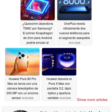
¿Quecomm abandona
OnePlus revela
TSMC por Samsung?
oficialmente dos
El primer Snapdragon
nuevos teléfonos para
de 2nm para Android
el segmento asequible
podría emular al
04/21/2026
Exynos
04/22/2026
Huawei Pura 90 Pro
Huawei desvela el
Max se lanza con una
Pura X Max con
cámara teleobjetivo de
pantalla 3:2, lápiz
200 MP con un enorme
óptico y apertura
sensor
variable
04/20/2026
04/20/2026
Show more articles