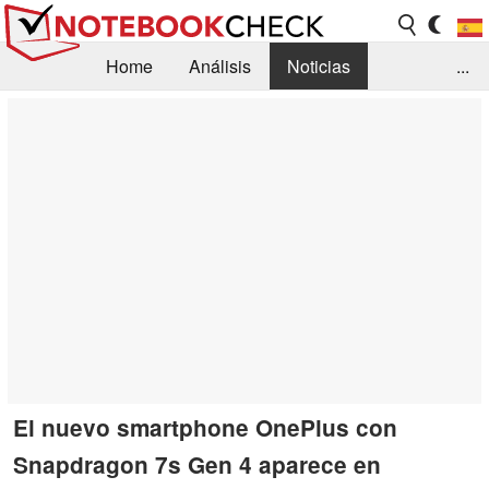
Home
Análisis
Noticias
...
FAQ/Técnica
Biblioteca
Orientación para la Compra
Busca
Contacto
El nuevo smartphone OnePlus con
Snapdragon 7s Gen 4 aparece en