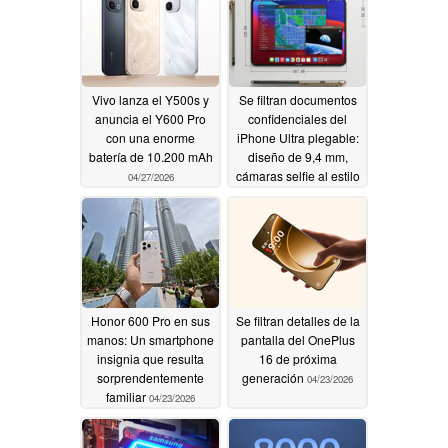
Vivo lanza el Y500s y
Se filtran documentos
anuncia el Y600 Pro
confidenciales del
con una enorme
iPhone Ultra plegable:
batería de 10.200 mAh
diseño de 9,4 mm,
cámaras selfie al estilo
04/27/2026
de Android, opciones
de color
04/26/2026
Honor 600 Pro en sus
Se filtran detalles de la
manos: Un smartphone
pantalla del OnePlus
insignia que resulta
16 de próxima
sorprendentemente
generación
04/23/2026
familiar
04/23/2026