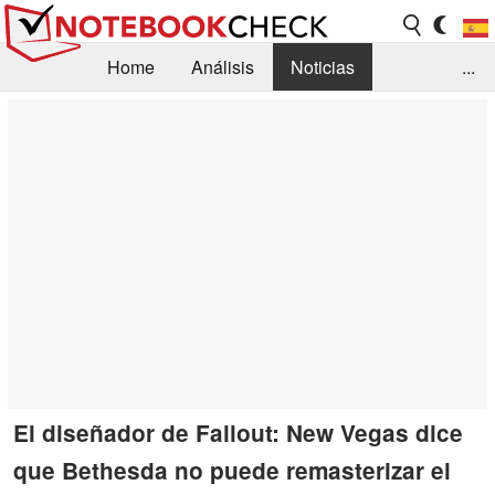
Home
Análisis
Noticias
...
FAQ/Técnica
Biblioteca
Orientación para la Compra
Busca
Contacto
El diseñador de Fallout: New Vegas dice
que Bethesda no puede remasterizar el