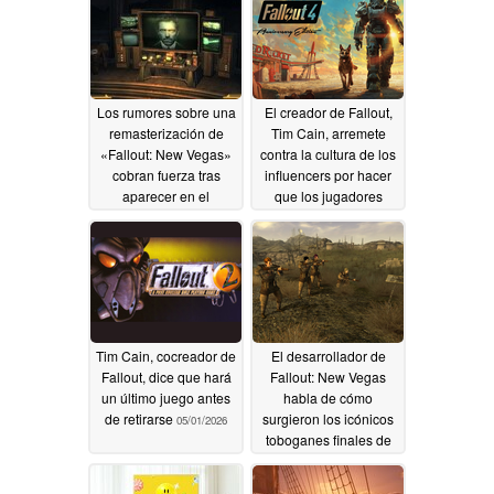
07/08/2026
Los rumores sobre una
El creador de Fallout,
remasterización de
Tim Cain, arremete
«Fallout: New Vegas»
contra la cultura de los
cobran fuerza tras
influencers por hacer
aparecer en el
que los jugadores
catálogo de McFarlane
"abdiquen de su propio
Toys
juicio"
06/14/2026
05/05/2026
Tim Cain, cocreador de
El desarrollador de
Fallout, dice que hará
Fallout: New Vegas
un último juego antes
habla de cómo
de retirarse
surgieron los icónicos
05/01/2026
toboganes finales de
las misiones
secundarias menores: