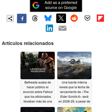
Add as a preferred
source on Google
Artículos relacionados
Bethesda acaba de
Una fuente interna
hacer público el
revela que la fecha de
anuncio sobre Fallout
lanzamiento de «The
que los aficionados
Elder Scrolls 6» será
llevaban más de una
en 2028-29, a pesar de
década esperando.
que Xbox le da
prioridad al juego
07/18/2026