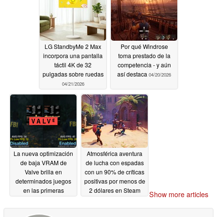
"Es sobre todo
arbitrario"
04/28/2026
LG StandbyMe 2 Max
Por qué Windrose
incorpora una pantalla
toma prestado de la
táctil 4K de 32
competencia - y aún
pulgadas sobre ruedas
así destaca
04/20/2026
04/21/2026
La nueva optimización
Atmosférica aventura
de baja VRAM de
de lucha con espadas
Valve brilla en
con un 90% de críticas
determinados juegos
positivas por menos de
en las primeras
2 dólares en Steam
Show more articles
pruebas de GPU de 4
04/20/2026
GB
04/20/2026