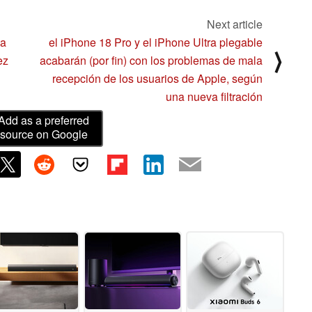
Next article
la
el iPhone 18 Pro y el iPhone Ultra plegable
⟩
ez
acabarán (por fin) con los problemas de mala
recepción de los usuarios de Apple, según
una nueva filtración
Add as a preferred
source on Google