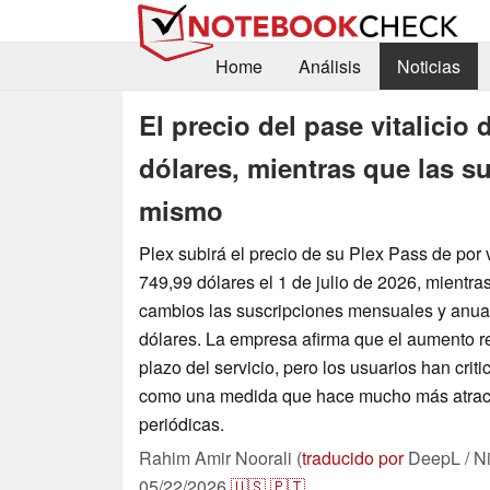
Home
Análisis
Noticias
El precio del pase vitalicio 
dólares, mientras que las s
mismo
Plex subirá el precio de su Plex Pass de por 
749,99 dólares el 1 de julio de 2026, mientr
cambios las suscripciones mensuales y anual
dólares. La empresa afirma que el aumento ref
plazo del servicio, pero los usuarios han criti
como una medida que hace mucho más atract
periódicas.
Rahim Amir Noorali (
traducido por
DeepL / N
05/22/2026
🇺🇸
🇵🇹
...