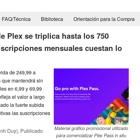
FAQ/Técnica
Biblioteca
Orientación para la Compra
de Plex se triplica hasta los 750
uscripciones mensuales cuestan lo
vida de 249,99 a
as que mantendrá sin
es en 6,99 y 69,99
leja el valor a largo
cado la fuerte subida
ivas las suscripciones
ⓘ Plex
Material gráfico promocional utilizado
inh Duy),
Publicado
para comercializar Plex Pass in situ