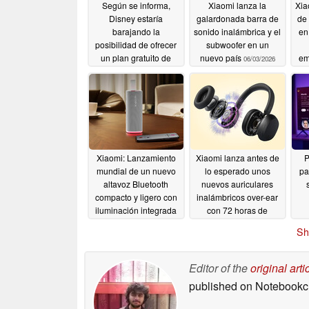
Según se informa,
Xiaomi lanza la
Xia
Disney estaría
galardonada barra de
de 
barajando la
sonido inalámbrica y el
en
posibilidad de ofrecer
subwoofer en un
un plan gratuito de
nuevo país
em
06/03/2026
Disney+
07/11/2026
Xiaomi: Lanzamiento
Xiaomi lanza antes de
P
mundial de un nuevo
lo esperado unos
pa
altavoz Bluetooth
nuevos auriculares
compacto y ligero con
inalámbricos over-ear
iluminación integrada
con 72 horas de
autonomía
05/27/2026
05/26/2026
Sh
Editor of the
original arti
published on Notebook