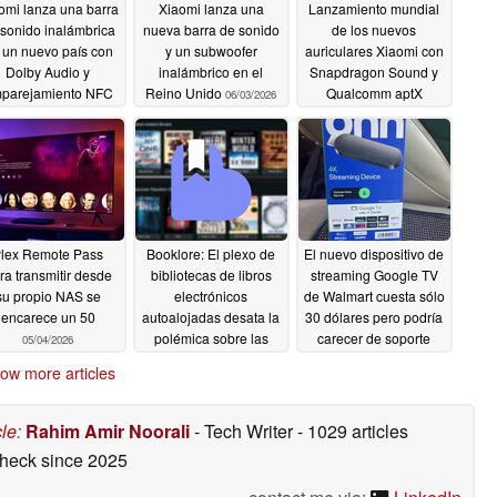
omi lanza una barra
Xiaomi lanza una
Lanzamiento mundial
sonido inalámbrica
nueva barra de sonido
de los nuevos
 un nuevo país con
y un subwoofer
auriculares Xiaomi con
Dolby Audio y
inalámbrico en el
Snapdragon Sound y
parejamiento NFC
Reino Unido
Qualcomm aptX
06/03/2026
Lossless
06/03/2026
05/27/2026
lex Remote Pass
Booklore: El plexo de
El nuevo dispositivo de
ra transmitir desde
bibliotecas de libros
streaming Google TV
su propio NAS se
electrónicos
de Walmart cuesta sólo
encarece un 50
autoalojadas desata la
30 dólares pero podría
polémica sobre las
carecer de soporte
05/04/2026
licencias y la reacción
Dolby Vision
04/08/2026
ow more articles
de la comunidad
05/02/2026
cle
:
Rahim Amir Noorali
- Tech Writer
- 1029 articles
check
since 2025