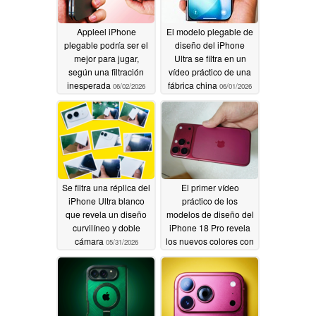
Appleel iPhone
El modelo plegable de
plegable podría ser el
diseño del iPhone
mejor para jugar,
Ultra se filtra en un
según una filtración
vídeo práctico de una
inesperada
fábrica china
06/02/2026
06/01/2026
Se filtra una réplica del
El primer vídeo
iPhone Ultra blanco
práctico de los
que revela un diseño
modelos de diseño del
curvilíneo y doble
iPhone 18 Pro revela
cámara
los nuevos colores con
05/31/2026
distintas iluminaciones
05/31/2026