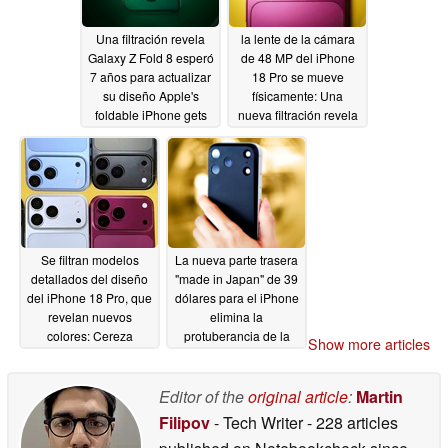
Una filtración revela
la lente de la cámara
Galaxy Z Fold 8 esperó
de 48 MP del iPhone
7 años para actualizar
18 Pro se mueve
su diseño Apple's
físicamente: Una
foldable iPhone gets
nueva filtración revela
from day one
que Apple está
05/30/2026
pagando una fortuna
por la actualización
05/29/2026
Se filtran modelos
La nueva parte trasera
detallados del diseño
"made in Japan" de 39
del iPhone 18 Pro, que
dólares para el iPhone
revelan nuevos
elimina la
colores: Cereza
protuberancia de la
Show more articles
oscuro, Azul claro,
cámara; cambia el
Negro se unen a Plata
diseño trasero de
Apple's
Editor of the
original article
:
Martin
05/29/2026
05/28/2026
Filipov
- Tech Writer
- 228 articles