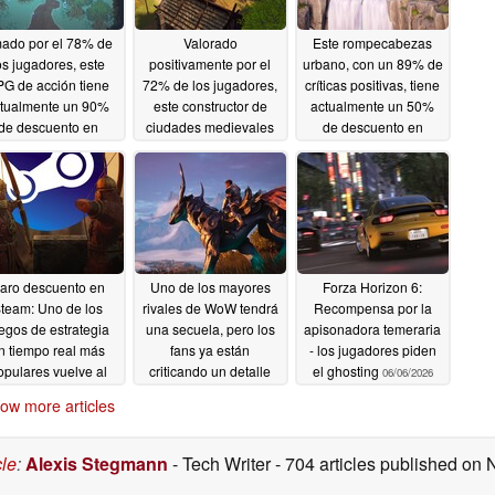
ado por el 78% de
Valorado
Este rompecabezas
os jugadores, este
positivamente por el
urbano, con un 89% de
G de acción tiene
72% de los jugadores,
críticas positivas, tiene
tualmente un 90%
este constructor de
actualmente un 50%
de descuento en
ciudades medievales
de descuento en
Steam
de supervivencia tiene
Steam
06/11/2026
06/09/2026
un 80% de descuento
en Steam
06/10/2026
aro descuento en
Uno de los mayores
Forza Horizon 6:
team: Uno de los
rivales de WoW tendrá
Recompensa por la
egos de estrategia
una secuela, pero los
apisonadora temeraria
n tiempo real más
fans ya están
- los jugadores piden
opulares vuelve al
criticando un detalle
el ghosting
06/06/2026
ecio más bajo de su
06/06/2026
ow more articles
historia
06/06/2026
cle
:
Alexis Stegmann
- Tech Writer
- 704 articles published on