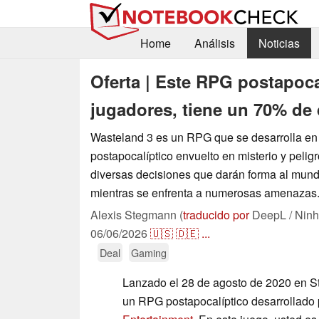
Home
Análisis
Noticias
Oferta | Este RPG postapoca
jugadores, tiene un 70% de
Wasteland 3 es un RPG que se desarrolla e
postapocalíptico envuelto en misterio y pelig
diversas decisiones que darán forma al mund
mientras se enfrenta a numerosas amenazas
Alexis Stegmann (
traducido por
DeepL / Ninh
06/06/2026
🇺🇸
🇩🇪
...
Deal
Gaming
Lanzado el 28 de agosto de 2020 en 
un RPG postapocalíptico desarrollado