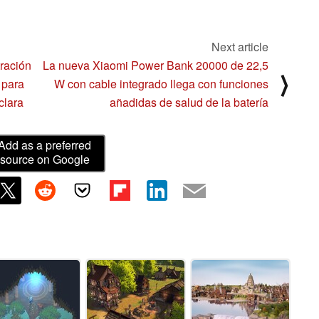
Next article
tración
La nueva Xiaomi Power Bank 20000 de 22,5
⟩
 para
W con cable integrado llega con funciones
clara
añadidas de salud de la batería
Add as a preferred
source on Google