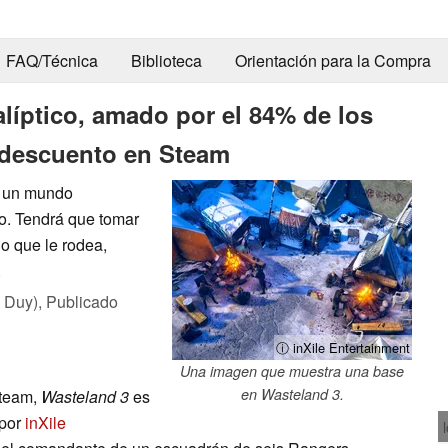
FAQ/Técnica
Biblioteca
Orientación para la Compra
líptico, amado por el 84% de los
 descuento en Steam
n un mundo
ro. Tendrá que tomar
o que le rodea,
.
 Duy),
Publicado
ⓘ inXile Entertainment
Una imagen que muestra una base
en Wasteland 3.
Steam,
Wasteland 3
es
 por
inXile