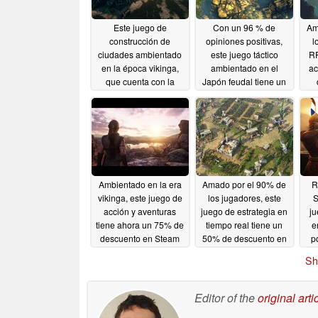
Este juego de
Con un 96 % de
Am
construcción de
opiniones positivas,
l
ciudades ambientado
este juego táctico
RP
en la época vikinga,
ambientado en el
ac
que cuenta con la
Japón feudal tiene un
aprobación del 69 %
descuento del 90 % en
de los jugadores, tiene
Steam
06/12/2026
un descuento del 70 %
en Steam
06/13/2026
Ambientado en la era
Amado por el 90% de
R
vikinga, este juego de
los jugadores, este
S
acción y aventuras
juego de estrategia en
ju
tiene ahora un 75% de
tiempo real tiene un
e
descuento en Steam
50% de descuento en
p
Steam
pr
06/08/2026
06/07/2026
Sh
Editor of the
original arti