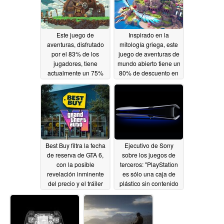
Este juego de
Inspirado en la
aventuras, disfrutado
mitología griega, este
por el 83% de los
juego de aventuras de
jugadores, tiene
mundo abierto tiene un
actualmente un 75%
80% de descuento en
de descuento en
Steam
05/15/2026
Steam
05/16/2026
Best Buy filtra la fecha
Ejecutivo de Sony
de reserva de GTA 6,
sobre los juegos de
con la posible
terceros: "PlayStation
revelación inminente
es sólo una caja de
del precio y el tráiler
plástico sin contenido
05/14/2026
05/14/2026