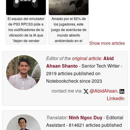
El equipo del emulador
Amado por el 92% de
de PS3 RPCS3 pide a
los jugadores, este
los codificadores de la
juego de aventuras de
vibración de la IA que
mundo abierto
"dejen de vender
ambientado en el
Show more articles
bazofia generada por
Salvaje Oeste tiene un
la IA"
75% de descuento en
05/14/2026
Steam
Editor of the
original article
:
Abid
05/14/2026
Ahsan Shanto
- Senior Tech Writer
-
2919 articles published on
Notebookcheck
since 2023
contact me via:
@AbidAhsan
,
LinkedIn
Translator:
Ninh Ngoc Duy
- Editorial
Assistant
- 814621 articles published