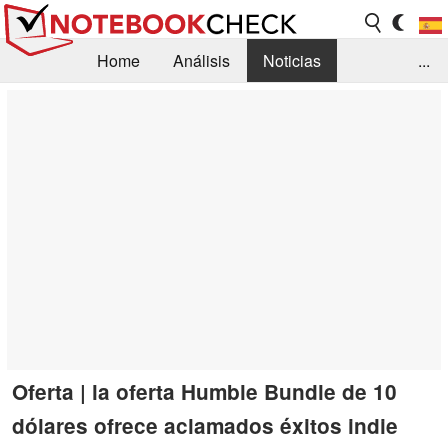
Home
Análisis
Noticias
...
FAQ/Técnica
Biblioteca
Orientación para la Compra
Busca
Contacto
Oferta | la oferta Humble Bundle de 10
dólares ofrece aclamados éxitos indie