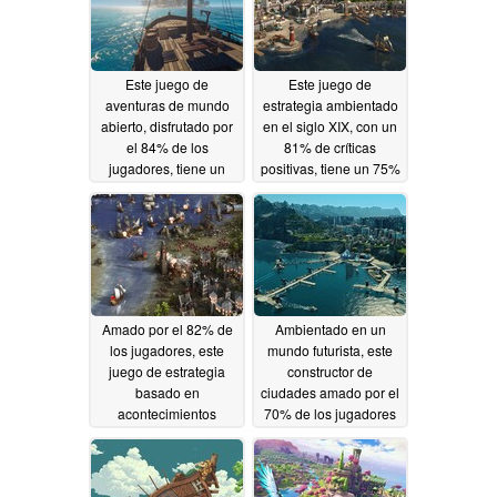
Este juego de
Este juego de
aventuras de mundo
estrategia ambientado
abierto, disfrutado por
en el siglo XIX, con un
el 84% de los
81% de críticas
jugadores, tiene un
positivas, tiene un 75%
50% de descuento en
de descuento en
Steam
Steam
05/20/2026
05/19/2026
Amado por el 82% de
Ambientado en un
los jugadores, este
mundo futurista, este
juego de estrategia
constructor de
basado en
ciudades amado por el
acontecimientos
70% de los jugadores
históricos tiene un 66%
tiene un 85% de
de descuento en
descuento en Steam
Steam
05/18/2026
05/17/2026