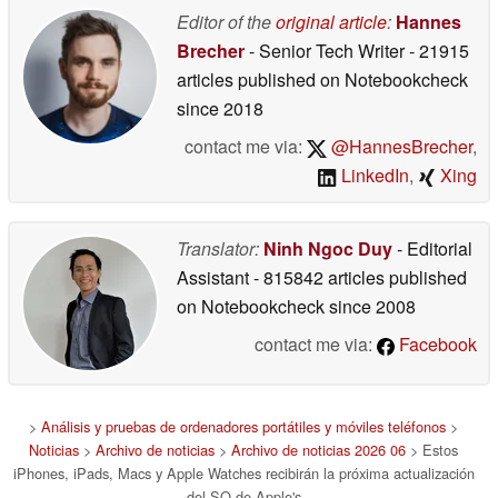
Editor of the
original article
:
Hannes
Brecher
- Senior Tech Writer
- 21915
articles published on Notebookcheck
since 2018
contact me via:
@HannesBrecher
,
LinkedIn
,
Xing
Translator:
Ninh Ngoc Duy
- Editorial
Assistant
- 815842 articles published
on Notebookcheck
since 2008
contact me via:
Facebook
>
Análisis y pruebas de ordenadores portátiles y móviles teléfonos
>
Noticias
>
Archivo de noticias
>
Archivo de noticias 2026 06
> Estos
iPhones, iPads, Macs y Apple Watches recibirán la próxima actualización
del SO de Apple's