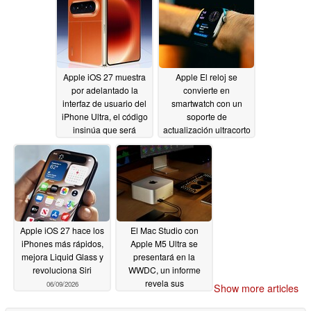
Apple iOS 27 muestra
Apple El reloj se
por adelantado la
convierte en
interfaz de usuario del
smartwatch con un
iPhone Ultra, el código
soporte de
insinúa que será
actualización ultracorto
plegable
sin una buena razón
06/09/2026
06/09/2026
Apple iOS 27 hace los
El Mac Studio con
iPhones más rápidos,
Apple M5 Ultra se
mejora Liquid Glass y
presentará en la
revoluciona Siri
WWDC, un informe
revela sus
06/09/2026
Show more articles
especificaciones
06/09/2026