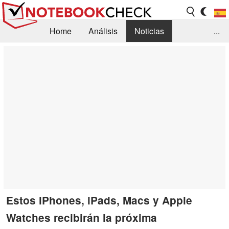
Home
Análisis
Noticias
...
FAQ/Técnica
Biblioteca
Orientación para la Compra
Busca
Contacto
Estos iPhones, iPads, Macs y Apple
Watches recibirán la próxima