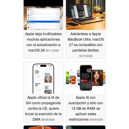
engañosos contra
Apple
06/16/2026
Apple deja inutilizables
Adelántese a Apple
muchas aplicaciones
MacBook Ultra: macOS
con la actualización a
27 es compatible con
macOS 28
pantallas táctiles
06/11/2026
06/10/2026
Apple utiliza la IA de
Apple AI con
Siri como propaganda
suscripción y sólo con
contra la UE, quiere
12 GB de RAM: se
forzar la exención de la
aplican estas
DMA
restricciones
06/09/2026
06/09/2026