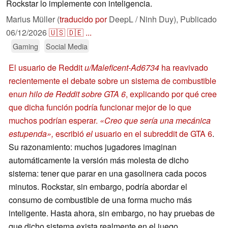
Rockstar lo implemente con inteligencia.
Marius Müller (
traducido por
DeepL / Ninh Duy),
Publicado
06/12/2026
🇺🇸
🇩🇪
...
Gaming
Social Media
El usuario de Reddit
u/Maleficent-Ad6734
ha reavivado
recientemente el debate sobre un sistema de combustible
en
un hilo de Reddit sobre GTA 6
, explicando por qué cree
que dicha función podría funcionar mejor de lo que
muchos podrían esperar.
«Creo que sería una mecánica
estupenda»,
escribió
el
usuario en el subreddit de GTA 6
.
Su razonamiento: muchos jugadores imaginan
automáticamente la versión más molesta de dicho
sistema: tener que parar en una gasolinera cada pocos
minutos. Rockstar, sin embargo, podría abordar el
consumo de combustible de una forma mucho más
inteligente. Hasta ahora, sin embargo, no hay pruebas de
que dicho sistema exista realmente en el juego.