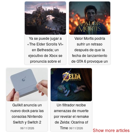
el juego
06/18/2026
06/12/2026
Ya se puede jugar a
Valor Mortis podría
«The Elder Scrolls VI»
sufrir un retraso
en Bethesda; un
después de que la
ejecutivo de Xbox se
fecha de lanzamiento
pronuncia sobre el
de GTA 6 provoque un
juego
atasco de juegos en
06/12/2026
septiembre
06/11/2026
Gulikit anuncia un
Un filtrador recibe
nuevo dock para las
amenazas de muerte
consolas Nintendo
por revelar el remake
Switch y Switch 2
de Zelda: Ocarina of
Time
06/11/2026
06/11/2026
Show more articles