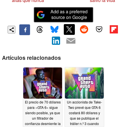
altas que nunca
salvó la vida
Add as a preferred
source on Google
Artículos relacionados
El precio de 70 dólares
Un accionista de Take-
para «GTA 6» sigue
Two prevé que GTA 6
siendo posible, ya que
costará 80 dólares y
un filtrador de
que se publique el
confianza desmiente la
tráiler n.º 3 cuando