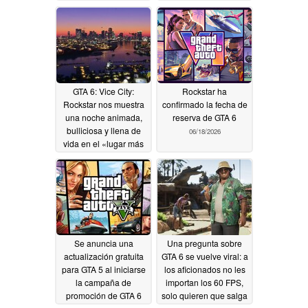
oferta de reserva de 80
comiencen las
dólares
reservas
06/22/2026
06/20/2026
GTA 6: Vice City:
Rockstar ha
Rockstar nos muestra
confirmado la fecha de
una noche animada,
reserva de GTA 6
bulliciosa y llena de
06/18/2026
vida en el «lugar más
soleado de Estados
Unidos»
06/19/2026
Se anuncia una
Una pregunta sobre
actualización gratuita
GTA 6 se vuelve viral: a
para GTA 5 al iniciarse
los aficionados no les
la campaña de
importan los 60 FPS,
promoción de GTA 6
solo quieren que salga