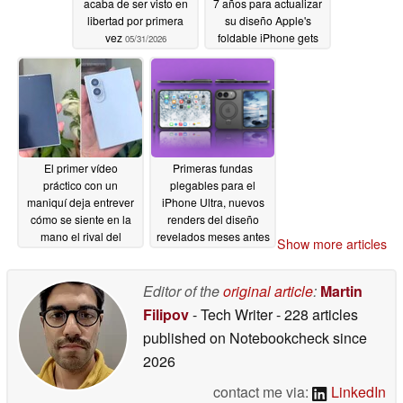
acaba de ser visto en
7 años para actualizar
libertad por primera
su diseño Apple's
vez
foldable iPhone gets
05/31/2026
from day one
05/30/2026
El primer vídeo
Primeras fundas
práctico con un
plegables para el
maniquí deja entrever
iPhone Ultra, nuevos
cómo se siente en la
renders del diseño
mano el rival del
revelados meses antes
Show more articles
iPhone Ultra de
de su lanzamiento
Samsung
05/28/2026
05/28/2026
Editor of the
original article
:
Martin
Filipov
- Tech Writer
- 228 articles
published on Notebookcheck
since
2026
contact me via:
LinkedIn