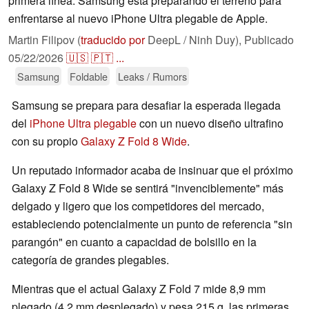
primera línea. Samsung está preparando el terreno para
enfrentarse al nuevo iPhone Ultra plegable de Apple.
Martin Filipov (
traducido por
DeepL / Ninh Duy),
Publicado
05/22/2026
🇺🇸
🇵🇹
...
Samsung
Foldable
Leaks / Rumors
Samsung se prepara para desafiar la esperada llegada
del
iPhone Ultra plegable
con un nuevo diseño ultrafino
con su propio
Galaxy Z Fold 8 Wide
.
Un reputado informador acaba de insinuar que el próximo
Galaxy Z Fold 8 Wide se sentirá "invenciblemente" más
delgado y ligero que los competidores del mercado,
estableciendo potencialmente un punto de referencia "sin
parangón" en cuanto a capacidad de bolsillo en la
categoría de grandes plegables.
Mientras que el actual Galaxy Z Fold 7 mide 8,9 mm
plegado (4,2 mm desplegado) y pesa 215 g, las primeras