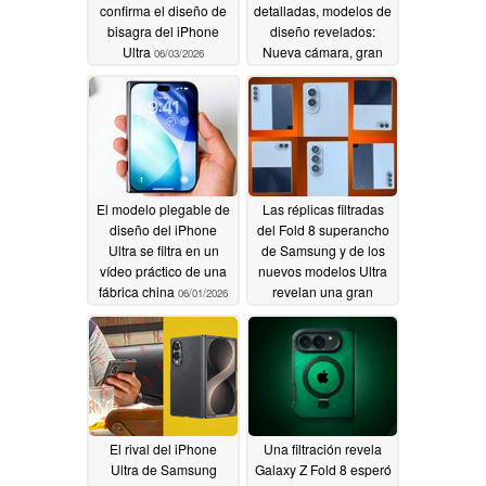
confirma el diseño de
detalladas, modelos de
bisagra del iPhone
diseño revelados:
Ultra
Nueva cámara, gran
06/03/2026
batería; pantalla sin
arrugas en 201g
06/02/2026
El modelo plegable de
Las réplicas filtradas
diseño del iPhone
del Fold 8 superancho
Ultra se filtra en un
de Samsung y de los
vídeo práctico de una
nuevos modelos Ultra
fábrica china
revelan una gran
06/01/2026
diferencia de diseño
05/31/2026
El rival del iPhone
Una filtración revela
Ultra de Samsung
Galaxy Z Fold 8 esperó