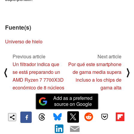
Fuente(s)
Universo de hielo
Previous article
Next article
Un filtrador indica que
Por qué este smartphone
⟨
⟩
se está preparando un
de gama media supera
AMD Ryzen 7 7700X3D
incluso a los chips de
económico de 8 núcleos
gama alta
Add as a preferred
source on Google