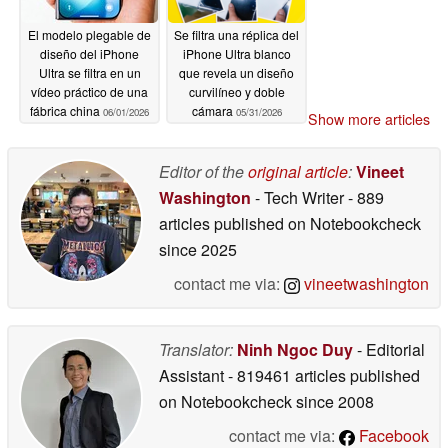
El modelo plegable de
Se filtra una réplica del
diseño del iPhone
iPhone Ultra blanco
Ultra se filtra en un
que revela un diseño
vídeo práctico de una
curvilíneo y doble
fábrica china
cámara
06/01/2026
05/31/2026
Show more articles
Editor of the
original article
:
Vineet
Washington
- Tech Writer
- 889
articles published on Notebookcheck
since 2025
contact me via:
vineetwashington
Translator:
Ninh Ngoc Duy
- Editorial
Assistant
- 819461 articles published
on Notebookcheck
since 2008
contact me via:
Facebook