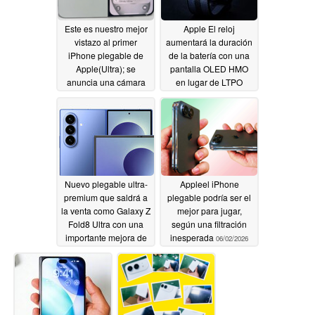
Este es nuestro mejor
Apple El reloj
vistazo al primer
aumentará la duración
iPhone plegable de
de la batería con una
Apple(Ultra); se
pantalla OLED HMO
anuncia una cámara
en lugar de LTPO
selfie al estilo de
06/04/2026
Android
06/07/2026
Nuevo plegable ultra-
Appleel iPhone
premium que saldrá a
plegable podría ser el
la venta como Galaxy Z
mejor para jugar,
Fold8 Ultra con una
según una filtración
importante mejora de
inesperada
06/02/2026
la batería que aún se
rumorea
06/03/2026