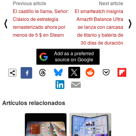
Previous article
Next article
El castillo le llama, Señor:
El smartwatch insignia
Clásico de estrategia
Amazfit Balance Ultra
⟨
⟩
remasterizado ahora por
se lanza con carcasa
menos de 5 $ en Steam
de titanio y batería de
30 días de duración
Add as a preferred
source on Google
Artículos relacionados