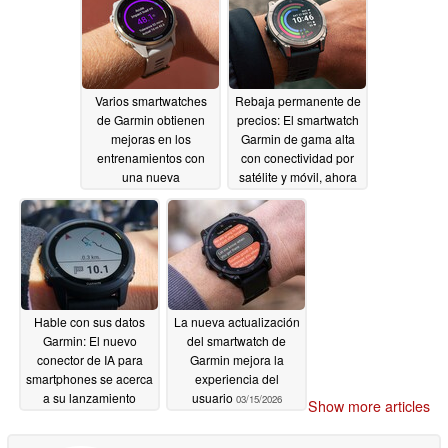
Varios smartwatches
Rebaja permanente de
de Garmin obtienen
precios: El smartwatch
mejoras en los
Garmin de gama alta
entrenamientos con
con conectividad por
una nueva
satélite y móvil, ahora
actualización
más barato en más
03/17/2026
países
03/16/2026
Hable con sus datos
La nueva actualización
Garmin: El nuevo
del smartwatch de
conector de IA para
Garmin mejora la
smartphones se acerca
experiencia del
a su lanzamiento
usuario
03/15/2026
Show more articles
03/15/2026