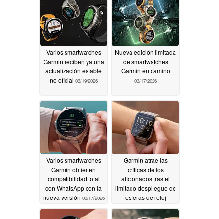
Varios smartwatches
Nueva edición limitada
Garmin reciben ya una
de smartwatches
actualización estable
Garmin en camino
no oficial
03/19/2026
03/17/2026
Varios smartwatches
Garmin atrae las
Garmin obtienen
críticas de los
compatibilidad total
aficionados tras el
con WhatsApp con la
limitado despliegue de
nueva versión
esferas de reloj
03/17/2026
03/17/2026