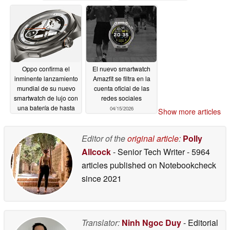
04/16/2026
04/16/2026
Oppo confirma el
El nuevo smartwatch
inminente lanzamiento
Amazfit se filtra en la
mundial de su nuevo
cuenta oficial de las
smartwatch de lujo con
redes sociales
una batería de hasta
04/15/2026
Show more articles
16 días de duración
04/16/2026
Editor of the
original article
:
Polly
Allcock
- Senior Tech Writer
- 5964
articles published on Notebookcheck
since 2021
Translator:
Ninh Ngoc Duy
- Editorial