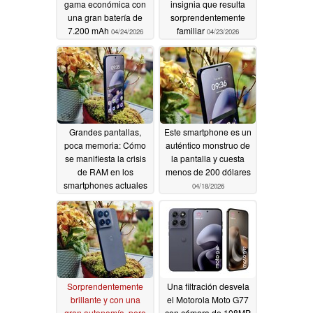
gama económica con
insignia que resulta
una gran batería de
sorprendentemente
7.200 mAh
familiar
04/24/2026
04/23/2026
Grandes pantallas,
Este smartphone es un
poca memoria: Cómo
auténtico monstruo de
se manifiesta la crisis
la pantalla y cuesta
de RAM en los
menos de 200 dólares
smartphones actuales
04/18/2026
04/18/2026
Sorprendentemente
Una filtración desvela
brillante y con una
el Motorola Moto G77
gran autonomía, pero
con cámara de 108MP