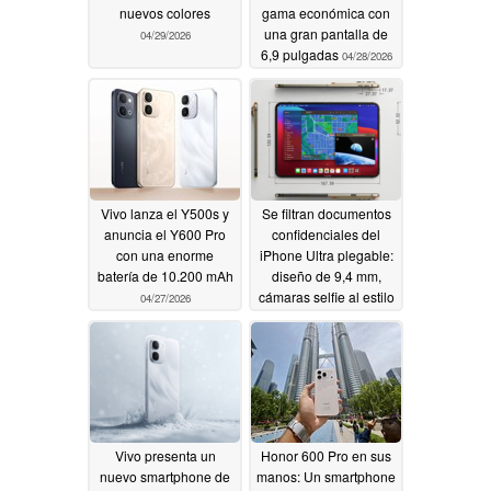
nuevos colores
gama económica con
una gran pantalla de
04/29/2026
6,9 pulgadas
04/28/2026
Vivo lanza el Y500s y
Se filtran documentos
anuncia el Y600 Pro
confidenciales del
con una enorme
iPhone Ultra plegable:
batería de 10.200 mAh
diseño de 9,4 mm,
cámaras selfie al estilo
04/27/2026
de Android, opciones
de color
04/26/2026
Vivo presenta un
Honor 600 Pro en sus
nuevo smartphone de
manos: Un smartphone