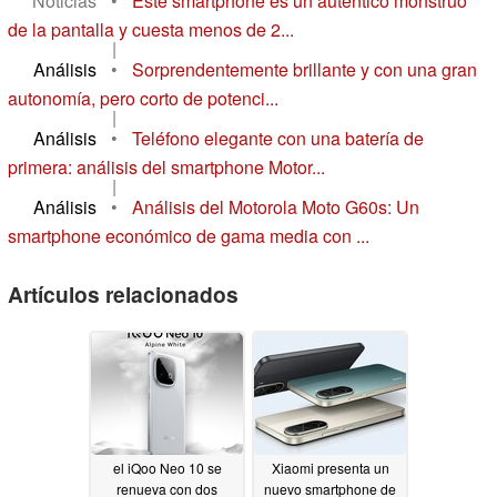
Noticias
•
Este smartphone es un auténtico monstruo
de la pantalla y cuesta menos de 2...
|
Análisis
•
Sorprendentemente brillante y con una gran
autonomía, pero corto de potenci...
|
Análisis
•
Teléfono elegante con una batería de
primera: análisis del smartphone Motor...
|
Análisis
•
Análisis del Motorola Moto G60s: Un
smartphone económico de gama media con ...
Artículos relacionados
el iQoo Neo 10 se
Xiaomi presenta un
renueva con dos
nuevo smartphone de