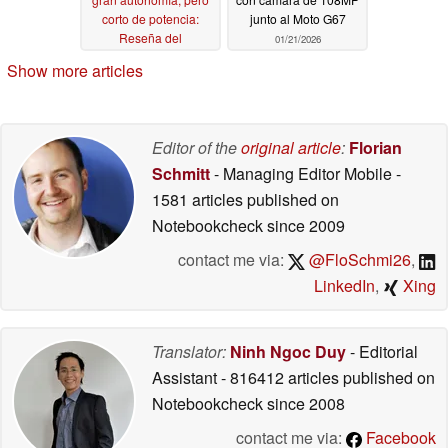
corto de potencia:
junto al Moto G67
Reseña del
01/21/2026
smartphone Motorola
Show more articles
Moto G67
04/18/2026
Editor of the
original article
:
Florian
Schmitt
- Managing Editor Mobile
-
1581 articles published on
Notebookcheck
since 2009
contact me via:
@FloSchmi26
,
LinkedIn
,
Xing
Translator:
Ninh Ngoc Duy
- Editorial
Assistant
- 816412 articles published on
Notebookcheck
since 2008
contact me via:
Facebook