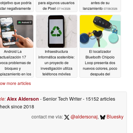
eobjetivo que podría
para algunos usuarios
antes de su
ctar negativamente
de Pixel
lanzamiento
07/14/2026
07/09/2026
las fotografías con
elemacro
07/15/2026
Android La
Infraestructura
El localizador
actualización 17
informática sostenible:
Bluetooth Chipolo
ovoca problemas de
un proyecto de
Loop presenta dos
bloqueo y
investigación utiliza
nuevos colores, poco
plazamiento en los
teléfonos móviles
después del
teléfonos Pixel
desechados para un
lanzamiento de la
ow more articles
centro de datos
edición Mercedes-
06/22/2026
Benz
06/18/2026
06/17/2026
cle
:
Alex Alderson
- Senior Tech Writer
- 15152 articles
check
since 2018
contact me via:
@aldersonaj
,
Bluesky