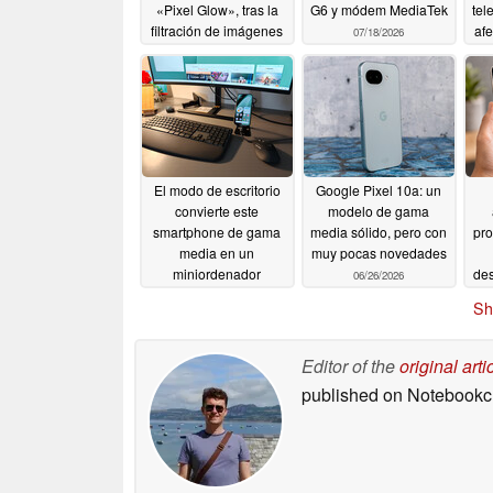
«Pixel Glow», tras la
G6 y módem MediaTek
tel
filtración de imágenes
afe
07/18/2026
de prensa
a 
07/31/2026
t
El modo de escritorio
Google Pixel 10a: un
convierte este
modelo de gama
smartphone de gama
media sólido, pero con
pr
media en un
muy pocas novedades
miniordenador
des
06/26/2026
06/26/2026
Sh
Editor of the
original arti
published on Notebook