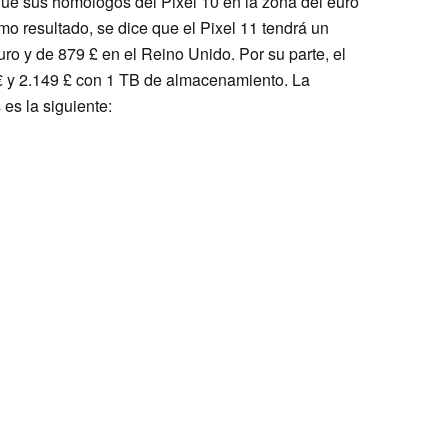
ue sus homólogos del Pixel 10 en la zona del euro
o resultado, se dice que el Pixel 11 tendrá un
euro y de 879 £ en el Reino Unido. Por su parte, el
 € y 2.149 £ con 1 TB de almacenamiento. La
es la siguiente: