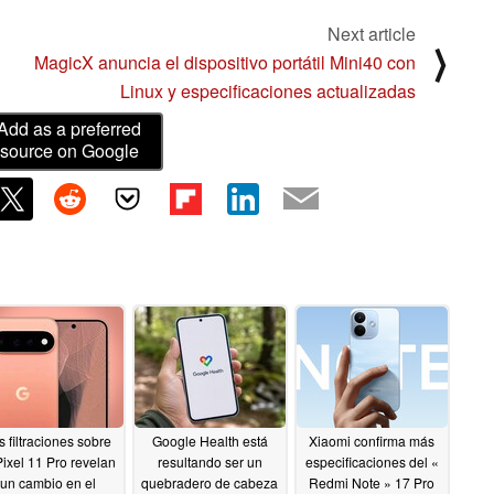
Next article
⟩
MagicX anuncia el dispositivo portátil Mini40 con
Linux y especificaciones actualizadas
Add as a preferred
source on Google
s filtraciones sobre
Google Health está
Xiaomi confirma más
Pixel 11 Pro revelan
resultando ser un
especificaciones del «
un cambio en el
quebradero de cabeza
Redmi Note » 17 Pro