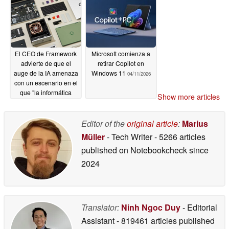
El CEO de Framework
Microsoft comienza a
advierte de que el
retirar Copilot en
auge de la IA amenaza
Windows 11
04/11/2026
con un escenario en el
que "la informática
Show more articles
personal tal y como la
conocemos esté
muerta"
Editor of the
original article
:
Marius
04/11/2026
Müller
- Tech Writer
- 5266 articles
published on Notebookcheck
since
2024
Translator:
Ninh Ngoc Duy
- Editorial
Assistant
- 819461 articles published