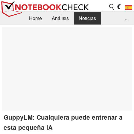
Home
Análisis
Noticias
...
FAQ/Técnica
Biblioteca
Orientación para la Compra
Busca
Contacto
GuppyLM: Cualquiera puede entrenar a
esta pequeña IA