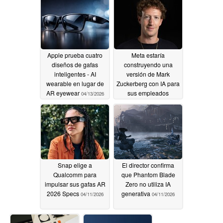
Apple prueba cuatro
Meta estaría
diseños de gafas
construyendo una
inteligentes - AI
versión de Mark
wearable en lugar de
Zuckerberg con IA para
AR eyewear
sus empleados
04/13/2026
04/13/2026
Snap elige a
El director confirma
Qualcomm para
que Phantom Blade
impulsar sus gafas AR
Zero no utiliza IA
2026 Specs
generativa
04/11/2026
04/11/2026