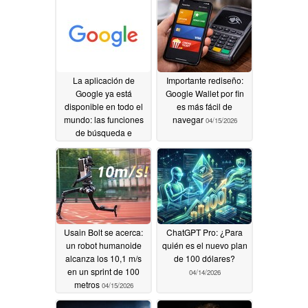
La aplicación de
Importante rediseño:
Google ya está
Google Wallet por fin
disponible en todo el
es más fácil de
mundo: las funciones
navegar
04/15/2026
de búsqueda e
inteligencia artificial
llegan a los escritorios
de Windows
04/16/2026
Usain Bolt se acerca:
ChatGPT Pro: ¿Para
un robot humanoide
quién es el nuevo plan
alcanza los 10,1 m/s
de 100 dólares?
en un sprint de 100
04/14/2026
metros
04/15/2026