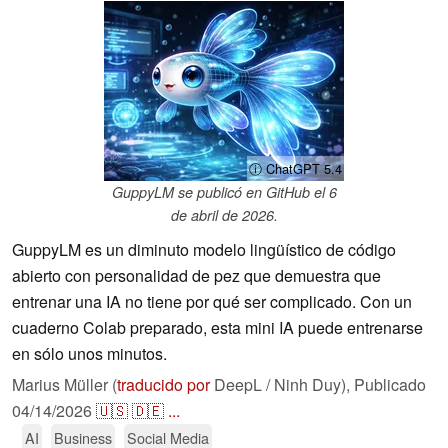
ⓘ ChatGPT 5.4
GuppyLM se publicó en GitHub el 6
de abril de 2026.
GuppyLM es un diminuto modelo lingüístico de código
abierto con personalidad de pez que demuestra que
entrenar una IA no tiene por qué ser complicado. Con un
cuaderno Colab preparado, esta mini IA puede entrenarse
en sólo unos minutos.
Marius Müller (
traducido por
DeepL / Ninh Duy),
Publicado
04/14/2026
🇺🇸
🇩🇪
...
AI
Business
Social Media