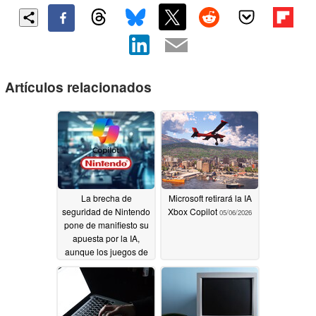
Artículos relacionados
La brecha de
Microsoft retirará la IA
seguridad de Nintendo
Xbox Copilot
05/06/2026
pone de manifiesto su
apuesta por la IA,
aunque los juegos de
la Switch 2 eviten el
uso de estas
herramientas
06/17/2026