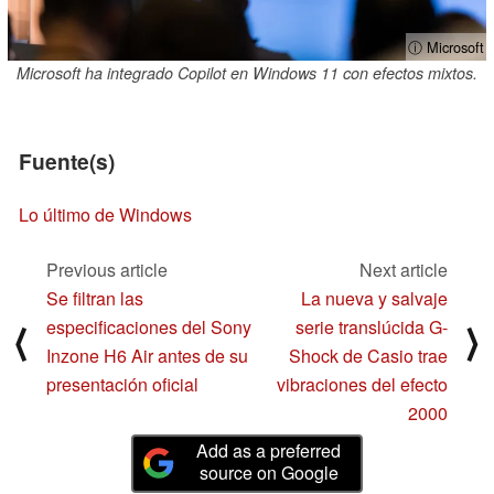
ⓘ Microsoft
Microsoft ha integrado Copilot en Windows 11 con efectos mixtos.
Fuente(s)
Lo último de Windows
Previous article
Next article
Se filtran las
La nueva y salvaje
especificaciones del Sony
serie translúcida G-
⟨
⟩
Inzone H6 Air antes de su
Shock de Casio trae
presentación oficial
vibraciones del efecto
2000
Add as a preferred
source on Google