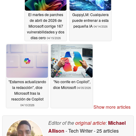
El martes de parches
GuppyLM: Cualquiera
de abril de 2026 de
puede entrenar a esta
Microsoft corrige 167
pequeña IA
04/14/2026
vulnerabilidades y dos
días cero
04/15/2026
"Estamos actualizando
"No confíe en Copilot",
la redacción", dice
dice Microsoft
04/05/2026
Microsoft tras la
reacción de Copilot
04/10/2026
Show more articles
Editor of the
original article
:
Michael
Allison
- Tech Writer
- 25 articles