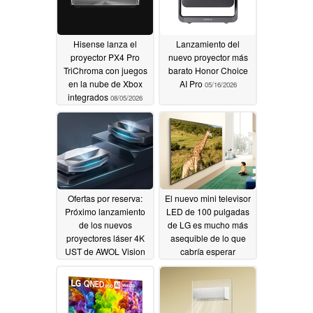
Hisense lanza el
Lanzamiento del
proyector PX4 Pro
nuevo proyector más
TriChroma con juegos
barato Honor Choice
en la nube de Xbox
AI Pro
05/16/2026
integrados
08/05/2026
Ofertas por reserva:
El nuevo mini televisor
Próximo lanzamiento
LED de 100 pulgadas
de los nuevos
de LG es mucho más
proyectores láser 4K
asequible de lo que
UST de AWOL Vision
cabría esperar
05/16/2026
05/14/2026