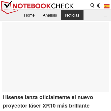
Home
Análisis
Noticias
...
FAQ/Técnica
Biblioteca
Orientación para la Compra
Busca
Contacto
Hisense lanza oficialmente el nuevo
proyector láser XR10 más brillante