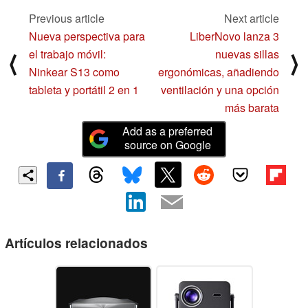
Previous article
Next article
Nueva perspectiva para
LiberNovo lanza 3
el trabajo móvil:
nuevas sillas
⟨
⟩
Ninkear S13 como
ergonómicas, añadiendo
tableta y portátil 2 en 1
ventilación y una opción
más barata
Add as a preferred
source on Google
Artículos relacionados