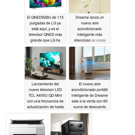
El QNED92BU de 115
Dreame lanza un
pulgadas de LG ya
nuevo aire
está aquí, y es el
acondicionado
televisor QNED más
inteligente más
grande que LG ha
silencioso
05/14/2026
fabricado nunca
05/14/2026
Lanzamiento del
El nuevo aire
nuevo televisor LED
acondicionado portátil
TCL A400U QD-Mini
inteligente de Dreame
con una frecuencia de
sale a la venta con 60
actualización de hasta
euros de descuento
288 Hz
05/14/2026
05/13/2026