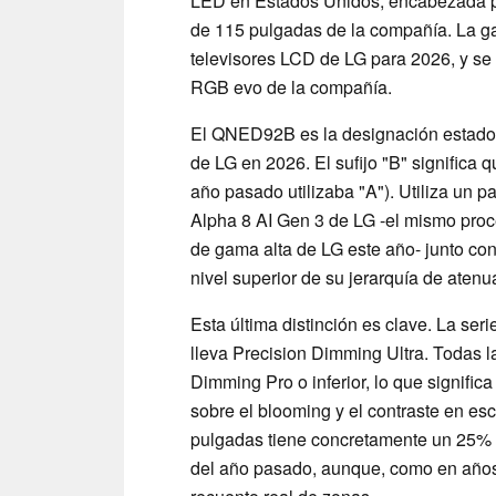
LED en Estados Unidos, encabezada p
de 115 pulgadas de la compañía. La gam
televisores LCD de LG para 2026, y se 
RGB evo de la compañía.
El QNED92B es la designación estadou
de LG en 2026. El sufijo "B" significa 
año pasado utilizaba "A"). Utiliza un 
Alpha 8 AI Gen 3 de LG -el mismo pro
de gama alta de LG este año- junto co
nivel superior de su jerarquía de atenu
Esta última distinción es clave. La s
lleva Precision Dimming Ultra. Todas 
Dimming Pro o inferior, lo que signifi
sobre el blooming y el contraste en e
pulgadas tiene concretamente un 25%
del año pasado, aunque, como en años 