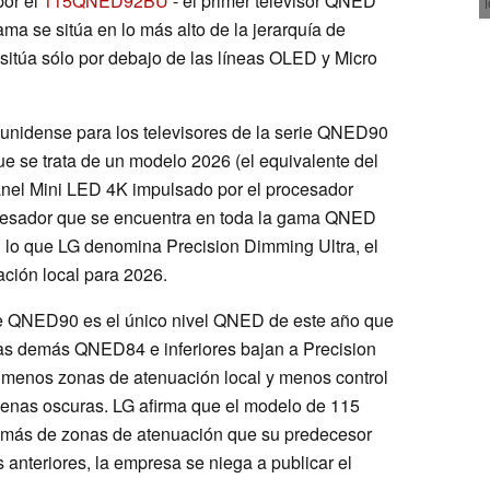
or el
115QNED92BU
- el primer televisor QNED
a se sitúa en lo más alto de la jerarquía de
sitúa sólo por debajo de las líneas OLED y Micro
nidense para los televisores de la serie QNED90
que se trata de un modelo 2026 (el equivalente del
panel Mini LED 4K impulsado por el procesador
cesador que se encuentra en toda la gama QNED
n lo que LG denomina Precision Dimming Ultra, el
ación local para 2026.
erie QNED90 es el único nivel QNED de este año que
las demás QNED84 e inferiores bajan a Precision
ca menos zonas de atenuación local y menos control
scenas oscuras. LG afirma que el modelo de 115
 más de zonas de atenuación que su predecesor
anteriores, la empresa se niega a publicar el