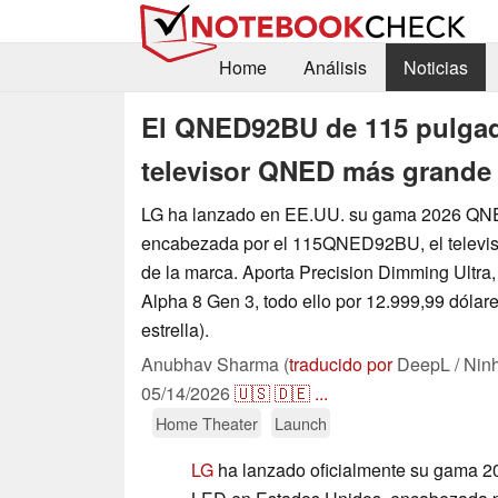
Home
Análisis
Noticias
El QNED92BU de 115 pulgada
televisor QNED más grande
LG ha lanzado en EE.UU. su gama 2026 QN
encabezada por el 115QNED92BU, el telev
de la marca. Aporta Precision Dimming Ultra
Alpha 8 Gen 3, todo ello por 12.999,99 dólar
estrella).
Anubhav Sharma (
traducido por
DeepL / Nin
05/14/2026
🇺🇸
🇩🇪
...
Home Theater
Launch
LG
ha lanzado oficialmente su gama 