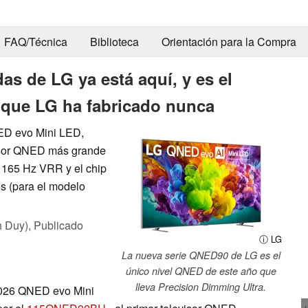
FAQ/Técnica
Biblioteca
Orientación para la Compra
s de LG ya está aquí, y es el
 que LG ha fabricado nunca
ED evo Mini LED,
isor QNED más grande
, 165 Hz VRR y el chip
es (para el modelo
h Duy),
Publicado
ⓘ LG
La nueva serie QNED90 de LG es el
único nivel QNED de este año que
lleva Precision Dimming Ultra.
2026 QNED evo Mini