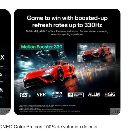
ⓘ LG
ⓘ LG
ic QNED Color Pro con 100% de volumen de color