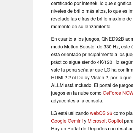
certificado por Intertek, lo que signific
niveles de brillo más altos, lo que es
revelado las cifras de brillo máximo 
momento de su lanzamiento.
En cuanto a los juegos, QNED92B admi
modo Motion Booster de 330 Hz, este ú
está orientado principalmente a los ju
práctico sigue siendo 4K/120 Hz según
vale la pena señalar que LG ha confir
HDMI 2.2 ni Dolby Vision 2, por lo que
ALLM está incluido. El portal de jueg
juegos en la nube como
GeForce NO
adyacentes a la consola.
LG está utilizando
webOS 26
como plat
Google Gemini
y
Microsoft Copilot
para
Hay un Portal de Deportes con resultad