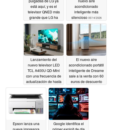
pulgadas de LG ya
nuevo aire
está aquí, y es el
acondicionado
televisor QNED más
inteligente más
grande que LG ha
silencioso
05/14/2026
fabricado nunca
05/14/2026
Lanzamiento del
El nuevo aire
nuevo televisor LED
acondicionado portátil
TCL A400U QD-Mini
inteligente de Dreame
con una frecuencia de
sale a la venta con 60
actualización de hasta
euros de descuento
288 Hz
05/14/2026
05/13/2026
Epson lanza una
Google identifica el
nueva impresora
primer exploit de día