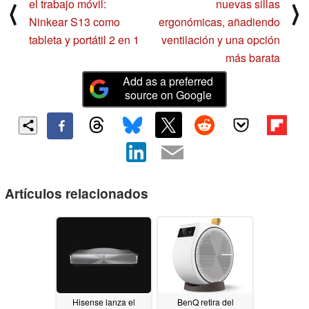
el trabajo móvil:
nuevas sillas
⟨
⟩
Ninkear S13 como
ergonómicas, añadiendo
tableta y portátil 2 en 1
ventilación y una opción
más barata
Add as a preferred
source on Google
Artículos relacionados
Hisense lanza el
BenQ retira del