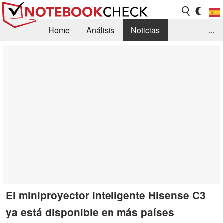
Home
Análisis
Noticias
...
FAQ/Técnica
Biblioteca
Orientación para la Compra
Busca
Contacto
El miniproyector inteligente Hisense C3
ya está disponible en más países