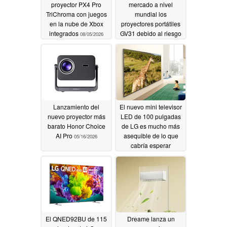
proyector PX4 Pro
mercado a nivel
TriChroma con juegos
mundial los
en la nube de Xbox
proyectores portátiles
integrados
GV31 debido al riesgo
08/05/2026
de incendio y
quemaduras
08/03/2026
Lanzamiento del
El nuevo mini televisor
nuevo proyector más
LED de 100 pulgadas
barato Honor Choice
de LG es mucho más
AI Pro
asequible de lo que
05/16/2026
cabría esperar
05/14/2026
El QNED92BU de 115
Dreame lanza un