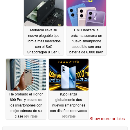
Gen 6 del Galaxy S27
Ultra
05/14/2026
Motorola lleva su
HMD lanzará la
nuevo plegable tipo
próxima semana un
libro a más mercados
nuevo smartphone
con el SoC
asequible con una
Snapdragon 8 Gen 5
batería de 6.000 mAh
05/13/2026
05/11/2026
He probado el Honor
iQoo lanza
600 Pro, y es uno de
globalmente dos
los smartphones con
nuevos smartphones
mejor cámara de su
con diseños renovados
clase
05/11/2026
05/08/2026
Show more articles