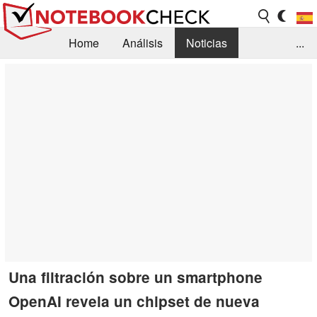
Home
Análisis
Noticias
...
FAQ/Técnica
Biblioteca
Orientación para la Compra
Busca
Contacto
Una filtración sobre un smartphone
OpenAI revela un chipset de nueva