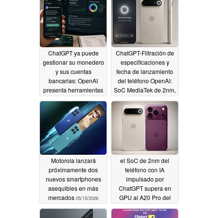
frontal, pantalla
pequeña, 5G
06/03/2026
ChatGPT ya puede
ChatGPT-Filtración de
gestionar su monedero
especificaciones y
y sus cuentas
fecha de lanzamiento
bancarias: OpenAI
del teléfono OpenAI:
presenta herramientas
SoC MediaTek de 2nm,
de finanzas personales
RAM LPDDR6,
almacenamiento UFS
05/30/2026
5.0, etc
05/20/2026
Motorola lanzará
el SoC de 2nm del
próximamente dos
teléfono con IA
nuevos smartphones
impulsado por
asequibles en más
ChatGPT supera en
mercados
GPU al A20 Pro del
05/15/2026
iPhone 18, el
Snapdragon 8 Elite