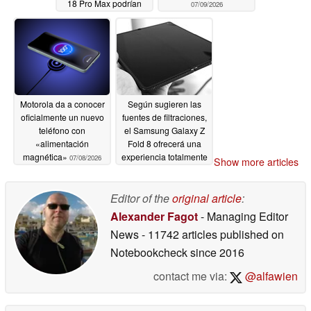
18 Pro Max podrían
07/09/2026
decepcionar a algunos
seguidores
07/09/2026
Motorola da a conocer
Según sugieren las
oficialmente un nuevo
fuentes de filtraciones,
teléfono con
el Samsung Galaxy Z
«alimentación
Fold 8 ofrecerá una
magnética»
experiencia totalmente
07/08/2026
Show more articles
diferente a la del
Galaxy Z Fold 7.
Editor of the
original article
:
07/06/2026
Alexander Fagot
- Managing Editor
News
- 11742 articles published on
Notebookcheck
since 2016
contact me via:
@alfawien