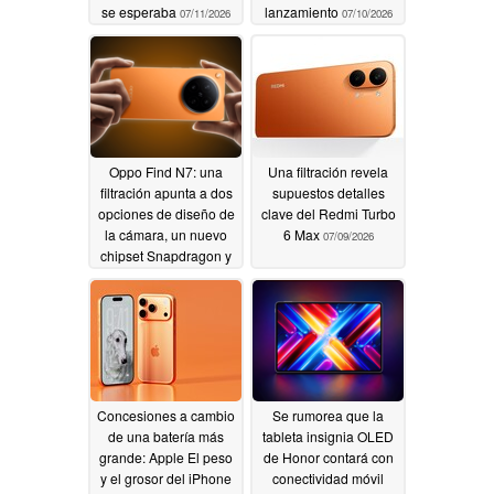
se esperaba
lanzamiento
07/11/2026
07/10/2026
Oppo Find N7: una
Una filtración revela
filtración apunta a dos
supuestos detalles
opciones de diseño de
clave del Redmi Turbo
la cámara, un nuevo
6 Max
07/09/2026
chipset Snapdragon y
una fecha de
lanzamiento
07/10/2026
Concesiones a cambio
Se rumorea que la
de una batería más
tableta insignia OLED
grande: Apple El peso
de Honor contará con
y el grosor del iPhone
conectividad móvil