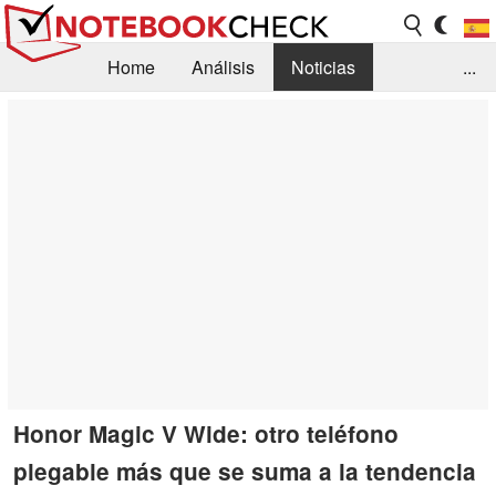
Home
Análisis
Noticias
...
FAQ/Técnica
Biblioteca
Orientación para la Compra
Busca
Contacto
Honor Magic V Wide: otro teléfono
plegable más que se suma a la tendencia