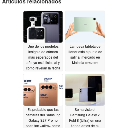
Artículos relacionados
Uno de los modelos
La nueva tableta de
insignia de cámara
Honor está a punto de
más esperados del
salir al mercado en
año ya está listo, tal y
Malasia
07/15/2026
como revelan la fecha
oficial de lanzamiento
de Robot Phone y las
imágenes de prensa.
07/16/2026
Es probable que las
Se ha visto el
cámaras del Samsung
Samsung Galaxy Z
Galaxy S27 Pro no
Fold 8 (Ultra) en una
sean tan «ultra» como
tienda antes de su