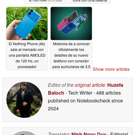
07/07/2026
de gran capacidad
07/07/2026
El Nothing Phone (4b)
Motorola da a conocer
sale al mercado con
oficialmente los
una pantalla AMOLED
detalles de su nuevo
de 120 Hz, un
teléfono con conector
procesador
para auriculares de 3,5
Show more articles
Snapdragon y una
mm antes de su
batería de hasta 6.000
lanzamiento
07/06/2026
mAh
Editor of the
original article
:
Huzefa
07/07/2026
Baloch
- Tech Writer
- 488 articles
published on Notebookcheck
since
2024
Translator:
Ninh Ngoc Duy
- Editorial