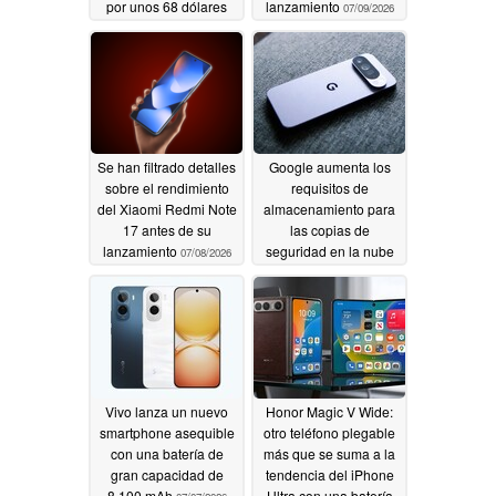
por unos 68 dólares
lanzamiento
07/09/2026
07/10/2026
Se han filtrado detalles
Google aumenta los
sobre el rendimiento
requisitos de
del Xiaomi Redmi Note
almacenamiento para
17 antes de su
las copias de
lanzamiento
seguridad en la nube
07/08/2026
de los smartphones
con sistema operativo
« Android »
07/08/2026
Vivo lanza un nuevo
Honor Magic V Wide:
smartphone asequible
otro teléfono plegable
con una batería de
más que se suma a la
gran capacidad de
tendencia del iPhone
8.100 mAh
Ultra con una batería