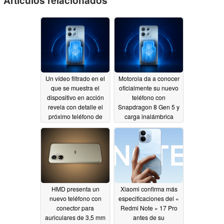
Artículos relacionados
Un vídeo filtrado en el
Motorola da a conocer
que se muestra el
oficialmente su nuevo
dispositivo en acción
teléfono con
revela con detalle el
Snapdragon 8 Gen 5 y
próximo teléfono de
carga inalámbrica
Motorola
magnética
07/13/2026
07/11/2026
HMD presenta un
Xiaomi confirma más
nuevo teléfono con
especificaciones del «
conector para
Redmi Note » 17 Pro
auriculares de 3,5 mm
antes de su